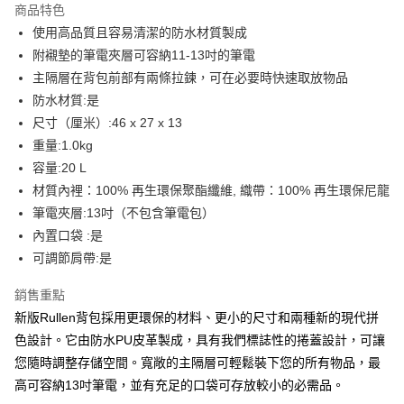
商品特色
6 期 0 利率 每期
NT$781
21家銀行
合作金庫商業銀行
第一商業銀行
使用高品質且容易清潔的防水材質製成
華南商業銀行
彰化商業銀行
合作金庫商業銀行
第一商業銀行
LINE Pay
附襯墊的筆電夾層可容納11-13吋的筆電
上海商業儲蓄銀行
台北富邦商業銀行
華南商業銀行
彰化商業銀行
國泰世華商業銀行
兆豐國際商業銀行
主隔層在背包前部有兩條拉鍊，可在必要時快速取放物品
Apple Pay
上海商業儲蓄銀行
台北富邦商業銀行
臺灣中小企業銀行
台中商業銀行
防水材質:是
國泰世華商業銀行
兆豐國際商業銀行
匯豐（台灣）商業銀行
華泰商業銀行
ATM付款
臺灣中小企業銀行
台中商業銀行
尺寸（厘米）:46 x 27 x 13
聯邦商業銀行
遠東國際商業銀行
匯豐（台灣）商業銀行
華泰商業銀行
重量:1.0kg
元大商業銀行
永豐商業銀行
聯邦商業銀行
遠東國際商業銀行
運送方式
容量:20 L
玉山商業銀行
星展（台灣）商業銀行
元大商業銀行
永豐商業銀行
材質內裡：100% 再生環保聚酯纖維, 織帶：100% 再生環保尼龍
台新國際商業銀行
中國信託商業銀行
付款後全家取貨
玉山商業銀行
星展（台灣）商業銀行
台灣樂天信用卡公司
筆電夾層:13吋（不包含筆電包）
每筆NT$80，滿NT$1,000(含以上)免運費
台新國際商業銀行
中國信託商業銀行
內置口袋 :是
台灣樂天信用卡公司
付款後7-11取貨
可調節肩帶:是
每筆NT$80，滿NT$1,000(含以上)免運費
銷售重點
黑貓宅急便
新版Rullen背包採用更環保的材料、更小的尺寸和兩種新的現代拼
每筆NT$120，滿NT$1,000(含以上)免運費
色設計。它由防水PU皮革製成，具有我們標誌性的捲蓋設計，可讓
您隨時調整存儲空間。寬敞的主隔層可輕鬆裝下您的所有物品，最
黑貓宅配(離島)
高可容納13吋筆電，並有充足的口袋可存放較小的必需品。
每筆NT$250，滿NT$2,000(含以上)免運費