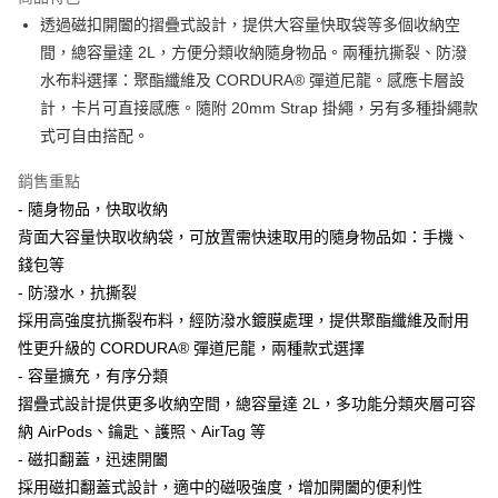
6 期 0 利率 每期
NT$313
21家銀行
合作金庫商業銀行
第一商業銀行
透過磁扣開闔的摺疊式設計，提供大容量快取袋等多個收納空
華南商業銀行
彰化商業銀行
合作金庫商業銀行
第一商業銀行
LINE Pay
間，總容量達 2L，方便分類收納隨身物品。兩種抗撕裂、防潑
上海商業儲蓄銀行
台北富邦商業銀行
華南商業銀行
彰化商業銀行
國泰世華商業銀行
兆豐國際商業銀行
水布料選擇：聚酯纖維及 CORDURA® 彈道尼龍。感應卡層設
Apple Pay
上海商業儲蓄銀行
台北富邦商業銀行
臺灣中小企業銀行
台中商業銀行
計，卡片可直接感應。隨附 20mm Strap 掛繩，另有多種掛繩款
國泰世華商業銀行
兆豐國際商業銀行
匯豐（台灣）商業銀行
華泰商業銀行
ATM付款
臺灣中小企業銀行
台中商業銀行
式可自由搭配。
聯邦商業銀行
遠東國際商業銀行
匯豐（台灣）商業銀行
華泰商業銀行
元大商業銀行
永豐商業銀行
銷售重點
聯邦商業銀行
遠東國際商業銀行
運送方式
玉山商業銀行
星展（台灣）商業銀行
元大商業銀行
永豐商業銀行
- 隨身物品，快取收納
台新國際商業銀行
中國信託商業銀行
付款後全家取貨
玉山商業銀行
星展（台灣）商業銀行
背面大容量快取收納袋，可放置需快速取用的隨身物品如：手機、
台灣樂天信用卡公司
每筆NT$80，滿NT$1,000(含以上)免運費
台新國際商業銀行
中國信託商業銀行
錢包等
台灣樂天信用卡公司
付款後7-11取貨
- 防潑水，抗撕裂
採用高強度抗撕裂布料，經防潑水鍍膜處理，提供聚酯纖維及耐用
每筆NT$80，滿NT$1,000(含以上)免運費
性更升級的 CORDURA® 彈道尼龍，兩種款式選擇
黑貓宅急便
- 容量擴充，有序分類
每筆NT$120，滿NT$1,000(含以上)免運費
摺疊式設計提供更多收納空間，總容量達 2L，多功能分類夾層可容
納 AirPods、鑰匙、護照、AirTag 等
黑貓宅配(離島)
- 磁扣翻蓋，迅速開闔
每筆NT$250，滿NT$2,000(含以上)免運費
採用磁扣翻蓋式設計，適中的磁吸強度，增加開闔的便利性