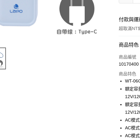
付款與運
超取滿NT$
付款方式
商品特色
信用卡一
商品編號
10170400
信用卡分
商品特色
3 期 
WT-06
6 期 
合作金
額定容量(
華南商
12V/1
合作金
LINE Pay
上海商
華南商
額定容量(
國泰世
Apple Pay
上海商
12V/1
臺灣中
國泰世
AC模式輸
匯豐（
ATM付款
臺灣中
聯邦商
AC模式輸
匯豐（
元大商
AC模式輸
聯邦商