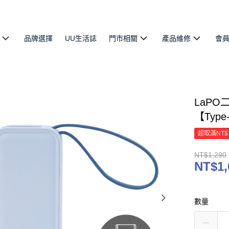
品牌選擇
UU生活誌
門市相關
產品維修
會
LaPO
【Typ
超取滿NT$
NT$1,290
NT$1,
數量