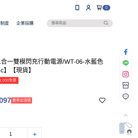
0
員制度
企業採購
二合一雙模閃充行動電源/WT-06-水藍色
e-c】【現貨】
1,000免運
097
春季出清價