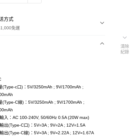
送方式
1,000免運
清除
紀錄
次付款
期付款
0 利率 每期
NT$430
21家銀行
C
0 利率 每期
NT$215
21家銀行
庫商業銀行
第一商業銀行
Type-c口)：5V/3250mAh ; 9V/1700mAh ;
業銀行
彰化商業銀行
200mAh
庫商業銀行
第一商業銀行
業儲蓄銀行
台北富邦商業銀行
業銀行
彰化商業銀行
Type-C線)：5V/3250mAh ; 9V/1700mAh ;
華商業銀行
兆豐國際商業銀行
業儲蓄銀行
台北富邦商業銀行
200mAh
小企業銀行
台中商業銀行
華商業銀行
兆豐國際商業銀行
入：AC 100-240V, 50/60Hz 0.5A (20W max)
台灣）商業銀行
華泰商業銀行
小企業銀行
台中商業銀行
業銀行
遠東國際商業銀行
出(Type-C口)：5V=3A ; 9V=2A ; 12V=1.5A
台灣）商業銀行
華泰商業銀行
業銀行
永豐商業銀行
出(Type-C線)：5V=3A ; 9V=2.22A ; 12V=1.67A
業銀行
遠東國際商業銀行