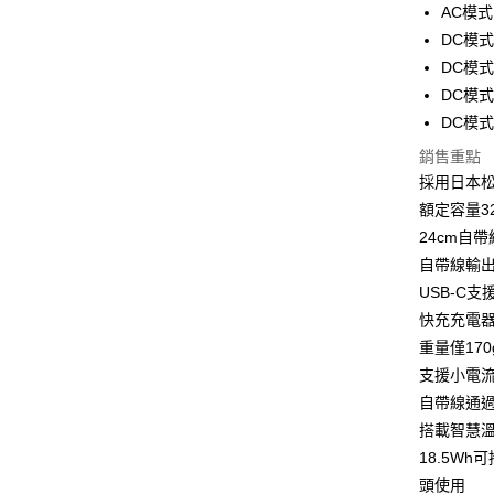
玉山商
運送方式
元大商
AC模式
台新國
玉山商
DC模式輸
付款後全
台灣樂
台新國
DC模式輸
每筆NT$8
台灣樂
DC模式同
付款後7-1
DC模式同
每筆NT$8
銷售重點
採用日本
黑貓宅急
額定容量32
每筆NT$1
24cm自帶
黑貓宅配(
自帶線輸出
每筆NT$2
USB-C支
快充充電
付款後門
重量僅17
每筆NT$1
支援小電
自帶線通過
搭載智慧溫
18.5W
頭使用