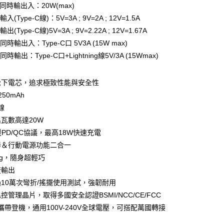
業銀行
星展（台灣）商業銀行
業銀行
永豐商業銀行
同時輸出入：20W(max)
際商業銀行
中國信託商業銀行
業銀行
星展（台灣）商業銀行
入(Type-C線)：5V=3A ; 9V=2A ; 12V=1.5A
家取貨
天信用卡公司
際商業銀行
中國信託商業銀行
出(Type-C線)5V=3A ; 9V=2.22A ; 12V=1.67A
0，滿NT$1,000(含以上)免運費
天信用卡公司
時輸出入：Type-C口 5V3A (15W max)
1取貨
時輸出：Type-C口+Lightning線5V/3A (15Wmax)
0，滿NT$1,000(含以上)免運費
松下電芯，追求極致性能與安全性
便
50mAh
20，滿NT$1,000(含以上)免運費
線
離島)
瓦數高達20W
50，滿NT$2,000(含以上)免運費
援PD/QC協議，最高18W快速充電
器＆行動電源功能二合一
市自取
0g，隨身超輕巧
20，滿NT$1,000(含以上)免運費
流輸出
10萬次彎折/搖擺使用測試，強韌耐用
控管理晶片，取得多國安全認證BSMI/NCC/CE/FCC
h可攜帶登機，通用100V-240V全球電壓，可搭配萬國轉接