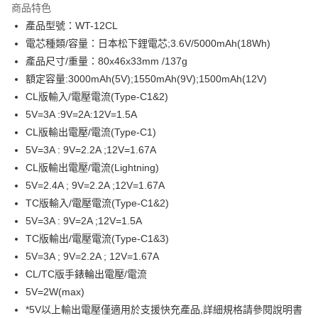
商品特色
6 期 0 利率 每期
NT$215
21家銀行
合作金庫商業銀行
第一商業銀行
產品型號：WT-12CL
華南商業銀行
彰化商業銀行
合作金庫商業銀行
第一商業銀行
LINE Pay
電芯種類/容量：日本松下鋰電芯;3.6V/5000mAh(18Wh)
上海商業儲蓄銀行
台北富邦商業銀行
華南商業銀行
彰化商業銀行
國泰世華商業銀行
兆豐國際商業銀行
產品尺寸/重量：80x46x33mm /137g
Apple Pay
上海商業儲蓄銀行
台北富邦商業銀行
臺灣中小企業銀行
台中商業銀行
額定容量:3000mAh(5V);1550mAh(9V);1500mAh(12V)
國泰世華商業銀行
兆豐國際商業銀行
匯豐（台灣）商業銀行
華泰商業銀行
ATM付款
臺灣中小企業銀行
台中商業銀行
CL版輸入/電壓電流(Type-C1&2)
聯邦商業銀行
遠東國際商業銀行
匯豐（台灣）商業銀行
華泰商業銀行
5V=3A :9V=2A:12V=1.5A
元大商業銀行
永豐商業銀行
聯邦商業銀行
遠東國際商業銀行
運送方式
CL版輸出電壓/電流(Type-C1)
玉山商業銀行
星展（台灣）商業銀行
元大商業銀行
永豐商業銀行
5V=3A : 9V=2.2A ;12V=1.67A
台新國際商業銀行
中國信託商業銀行
付款後全家取貨
玉山商業銀行
星展（台灣）商業銀行
台灣樂天信用卡公司
CL版輸出電壓/電流(Lightning)
每筆NT$80，滿NT$1,000(含以上)免運費
台新國際商業銀行
中國信託商業銀行
5V=2.4A ; 9V=2.2A ;12V=1.67A
台灣樂天信用卡公司
付款後7-11取貨
TC版輸入/電壓電流(Type-C1&2)
每筆NT$80，滿NT$1,000(含以上)免運費
5V=3A : 9V=2A ;12V=1.5A
TC版輸出/電壓電流(Type-C1&3)
黑貓宅急便
5V=3A ; 9V=2.2A ; 12V=1.67A
每筆NT$120，滿NT$1,000(含以上)免運費
CL/TC版手錶輪出電壓/電流
黑貓宅配(離島)
5V=2W(max)
每筆NT$250，滿NT$2,000(含以上)免運費
*5V以上輸出電壓僅適用於支援快充產品,詳細規格請參閱說明書