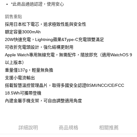
*此商品通過認證，使用安心
付款後門市自取
每筆NT$120，滿NT$1,000(含以上)免運費
銷售重點
採用日本松下電芯，追求極致性能與安全性
額定容量3000mAh
20W快速充電，Lightning蘋果&Type-C充電頭雙滿足
可收折充電頭設計，強化結構更耐用
Apple Watch專用無線充電，無需配件，隨放即充（適用WatchOS 9
以上版本）
重量僅137g，輕量無負擔
支援小電流輸出
搭載智慧溫控管理晶片，取得多國安全認證BSMI/NCC/CE/FCC
18.5Wh可攜帶登機
內建金屬手機支架，可自由調整適用角度
詳細說明
商品規格
相關推薦