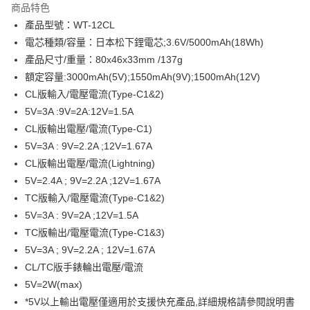
商品特色
6 期 0 利率 每期
NT$215
21家銀行
合作金庫商業銀行
第一商業銀行
產品型號：WT-12CL
華南商業銀行
彰化商業銀行
合作金庫商業銀行
第一商業銀行
LINE Pay
電芯種類/容量：日本松下鋰電芯;3.6V/5000mAh(18Wh)
上海商業儲蓄銀行
台北富邦商業銀行
華南商業銀行
彰化商業銀行
國泰世華商業銀行
兆豐國際商業銀行
產品尺寸/重量：80x46x33mm /137g
Apple Pay
上海商業儲蓄銀行
台北富邦商業銀行
臺灣中小企業銀行
台中商業銀行
額定容量:3000mAh(5V);1550mAh(9V);1500mAh(12V)
國泰世華商業銀行
兆豐國際商業銀行
匯豐（台灣）商業銀行
華泰商業銀行
ATM付款
臺灣中小企業銀行
台中商業銀行
CL版輸入/電壓電流(Type-C1&2)
聯邦商業銀行
遠東國際商業銀行
匯豐（台灣）商業銀行
華泰商業銀行
5V=3A :9V=2A:12V=1.5A
元大商業銀行
永豐商業銀行
聯邦商業銀行
遠東國際商業銀行
運送方式
CL版輸出電壓/電流(Type-C1)
玉山商業銀行
星展（台灣）商業銀行
元大商業銀行
永豐商業銀行
5V=3A : 9V=2.2A ;12V=1.67A
台新國際商業銀行
中國信託商業銀行
付款後全家取貨
玉山商業銀行
星展（台灣）商業銀行
台灣樂天信用卡公司
CL版輸出電壓/電流(Lightning)
每筆NT$80，滿NT$1,000(含以上)免運費
台新國際商業銀行
中國信託商業銀行
5V=2.4A ; 9V=2.2A ;12V=1.67A
台灣樂天信用卡公司
付款後7-11取貨
TC版輸入/電壓電流(Type-C1&2)
每筆NT$80，滿NT$1,000(含以上)免運費
5V=3A : 9V=2A ;12V=1.5A
TC版輸出/電壓電流(Type-C1&3)
黑貓宅急便
5V=3A ; 9V=2.2A ; 12V=1.67A
每筆NT$120，滿NT$1,000(含以上)免運費
CL/TC版手錶輪出電壓/電流
黑貓宅配(離島)
5V=2W(max)
每筆NT$250，滿NT$2,000(含以上)免運費
*5V以上輸出電壓僅適用於支援快充產品,詳細規格請參閱說明書