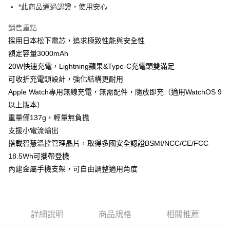
*此商品通過認證，使用安心
付款後門市自取
每筆NT$120，滿NT$1,000(含以上)免運費
銷售重點
採用日本松下電芯，追求極致性能與安全性
額定容量3000mAh
20W快速充電，Lightning蘋果&Type-C充電頭雙滿足
可收折充電頭設計，強化結構更耐用
Apple Watch專用無線充電，無需配件，隨放即充（適用WatchOS 9
以上版本）
重量僅137g，輕量無負擔
支援小電流輸出
搭載智慧溫控管理晶片，取得多國安全認證BSMI/NCC/CE/FCC
18.5Wh可攜帶登機
內建金屬手機支架，可自由調整適用角度
詳細說明
商品規格
相關推薦