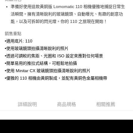
6 期 0 利率 每期
NT$996
21家銀行
合作金庫商業銀行
第一商業銀行
準備好使用這款黃銅版 Lomomatic 110 相機優雅地捕捉日常生
華南商業銀行
彰化商業銀行
合作金庫商業銀行
第一商業銀行
LINE Pay
活瞬間。擁有清晰銳利的玻璃鏡頭、自動曝光、有趣的創意功
上海商業儲蓄銀行
台北富邦商業銀行
華南商業銀行
彰化商業銀行
國泰世華商業銀行
兆豐國際商業銀行
能，以及可拆卸的閃光燈。你的 110 之旅現在開始！
Apple Pay
上海商業儲蓄銀行
台北富邦商業銀行
臺灣中小企業銀行
台中商業銀行
國泰世華商業銀行
兆豐國際商業銀行
銷售重點
匯豐（台灣）商業銀行
華泰商業銀行
ATM付款
臺灣中小企業銀行
台中商業銀行
聯邦商業銀行
遠東國際商業銀行
•適用底片: 110
匯豐（台灣）商業銀行
華泰商業銀行
元大商業銀行
永豐商業銀行
•使用玻璃鏡頭拍攝清晰銳利的照片
聯邦商業銀行
遠東國際商業銀行
運送方式
玉山商業銀行
星展（台灣）商業銀行
元大商業銀行
永豐商業銀行
•透過可調較的焦距、光圈和 ISO 設定來應對任何場景
台新國際商業銀行
中國信託商業銀行
付款後全家取貨
玉山商業銀行
星展（台灣）商業銀行
•簡單易用的推拉式結構，可輕鬆地拍攝
台灣樂天信用卡公司
每筆NT$80，滿NT$1,000(含以上)免運費
台新國際商業銀行
中國信託商業銀行
•使用 Minitar CX 玻璃鏡頭拍攝清晰銳利的照片
台灣樂天信用卡公司
付款後7-11取貨
•優雅的 110 相機由黃銅製成，並配有黃銅色金屬相機帶
每筆NT$80，滿NT$1,000(含以上)免運費
黑貓宅急便
詳細說明
商品規格
相關推薦
每筆NT$120，滿NT$1,000(含以上)免運費
黑貓宅配(離島)
每筆NT$250，滿NT$2,000(含以上)免運費