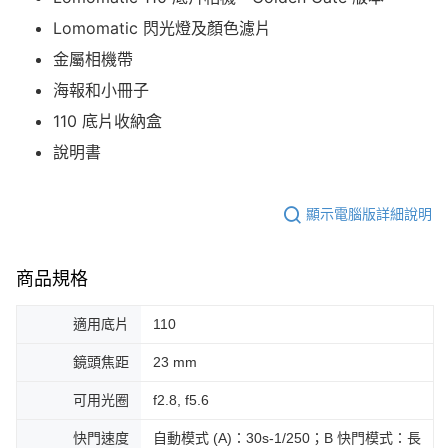
Lomomatic 閃光燈及顏色濾片
金屬相機帶
海報和小冊子
110 底片收納盒
說明書
顯示電腦版詳細說明
商品規格
適用底片
110
鏡頭焦距
23 mm
可用光圈
f2.8, f5.6
快門速度
自動模式 (A)：30s-1/250；B 快門模式：長