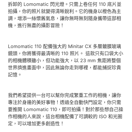
拆卸的 Lomomatic 閃光燈。只需上卷任何 110 底片並
拍攝，你的照片就變得清晰銳利。它的機身以橙色為主
調，增添一絲懷舊氣息，讓你無時無刻隨身攜帶這部相
機，進行無盡的攝影冒險！
Lomomatic 110 配備強大的 Minitar CX 多層鍍膜玻璃
鏡頭，你將獲得最清晰的 110 照片。 這款只有口袋大小
的相機體積雖小，但功能強大，以 23 mm 焦距將整個
世界擠進畫面中，因此無論你走到哪裡，都能捕捉珍貴
記憶。
我們希望提供一台可以幫你完成繁重工作的相機，讓你
專注於身邊的美好事物！透過全自動快門設定，你只需
要推開 Lomomatic 110，即可拍攝！對於那些想自己操
作相機的人來說，這台相機配備了可調較的 ISO 和光圈
定，可以增加更多創造性！