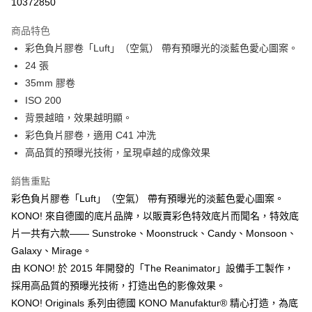
10372850
3 期 0 利率 每期
NT$196
21家銀行
商品特色
6 期 0 利率 每期
NT$98
21家銀行
合作金庫商業銀行
第一商業銀行
彩色負片膠卷「Luft」（空氣） 帶有預曝光的淡藍色愛心圖案。
華南商業銀行
彰化商業銀行
合作金庫商業銀行
第一商業銀行
LINE Pay
24 張
上海商業儲蓄銀行
台北富邦商業銀行
華南商業銀行
彰化商業銀行
國泰世華商業銀行
兆豐國際商業銀行
35mm 膠卷
Apple Pay
上海商業儲蓄銀行
台北富邦商業銀行
臺灣中小企業銀行
台中商業銀行
ISO 200
國泰世華商業銀行
兆豐國際商業銀行
匯豐（台灣）商業銀行
華泰商業銀行
ATM付款
臺灣中小企業銀行
台中商業銀行
背景越暗，效果越明顯。
聯邦商業銀行
遠東國際商業銀行
匯豐（台灣）商業銀行
華泰商業銀行
彩色負片膠卷，適用 C41 冲洗
元大商業銀行
永豐商業銀行
聯邦商業銀行
遠東國際商業銀行
運送方式
高品質的預曝光技術，呈現卓越的成像效果
玉山商業銀行
星展（台灣）商業銀行
元大商業銀行
永豐商業銀行
台新國際商業銀行
中國信託商業銀行
付款後全家取貨
玉山商業銀行
星展（台灣）商業銀行
銷售重點
台灣樂天信用卡公司
每筆NT$80，滿NT$1,000(含以上)免運費
台新國際商業銀行
中國信託商業銀行
彩色負片膠卷「Luft」（空氣） 帶有預曝光的淡藍色愛心圖案。
台灣樂天信用卡公司
付款後7-11取貨
KONO! 來自德國的底片品牌，以販賣彩色特效底片而聞名，特效底
片一共有六款—— Sunstroke、Moonstruck、Candy、Monsoon、
每筆NT$80，滿NT$1,000(含以上)免運費
Galaxy、Mirage。
黑貓宅急便
由 KONO! 於 2015 年開發的「The Reanimator」設備手工製作，
每筆NT$120，滿NT$1,000(含以上)免運費
採用高品質的預曝光技術，打造出色的影像效果。
KONO! Originals 系列由德國 KONO Manufaktur® 精心打造，為底
黑貓宅配(離島)