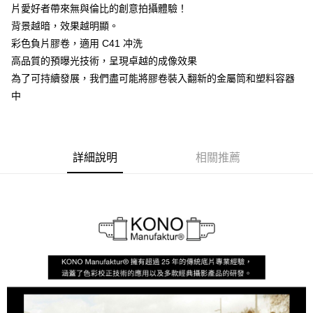
片愛好者帶來無與倫比的創意拍攝體驗！
每筆NT$250，滿NT$2,000(含以上)免運費
背景越暗，效果越明顯。
付款後門市自取
彩色負片膠卷，適用 C41 冲洗
每筆NT$120，滿NT$1,000(含以上)免運費
高品質的預曝光技術，呈現卓越的成像效果
為了可持續發展，我們盡可能將膠卷裝入翻新的金屬筒和塑料容器
中
詳細說明
相關推薦