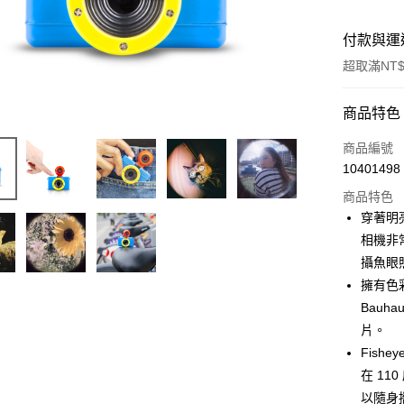
付款與運
超取滿NT$
付款方式
商品特色
信用卡一
商品編號
10401498
信用卡分
商品特色
3 期 
穿著明亮
6 期 
合作金
相機非常
華南商
攝魚眼
合作金
LINE Pay
上海商
華南商
擁有色彩
國泰世
Apple Pay
上海商
Bauh
臺灣中
國泰世
片。
匯豐（
ATM付款
臺灣中
聯邦商
Fish
匯豐（
元大商
在 1
聯邦商
玉山商
運送方式
元大商
以隨身攜