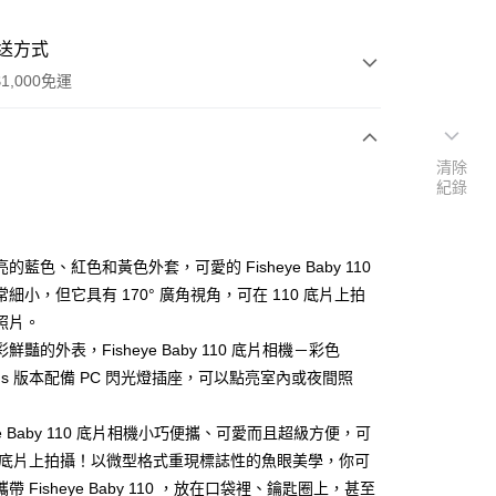
送方式
1,000免運
清除
次付款
紀錄
期付款
0 利率 每期
NT$332
21家銀行
的藍色、紅色和黃色外套，可愛的 Fisheye Baby 110
0 利率 每期
NT$166
21家銀行
庫商業銀行
第一商業銀行
細小，但它具有 170° 廣角視角，可在 110 底片上拍
業銀行
彰化商業銀行
照片。
庫商業銀行
第一商業銀行
業儲蓄銀行
台北富邦商業銀行
業銀行
彰化商業銀行
鮮豔的外表，Fisheye Baby 110 底片相機－彩色
華商業銀行
兆豐國際商業銀行
業儲蓄銀行
台北富邦商業銀行
aus 版本配備 PC 閃光燈插座，可以點亮室內或夜間照
小企業銀行
台中商業銀行
華商業銀行
兆豐國際商業銀行
台灣）商業銀行
華泰商業銀行
小企業銀行
台中商業銀行
業銀行
遠東國際商業銀行
eye Baby 110 底片相機小巧便攜、可愛而且超級方便，可
台灣）商業銀行
華泰商業銀行
業銀行
永豐商業銀行
10 底片上拍攝！以微型格式重現標誌性的魚眼美學，你可
業銀行
遠東國際商業銀行
業銀行
星展（台灣）商業銀行
業銀行
永豐商業銀行
帶 Fisheye Baby 110 ，放在口袋裡、鑰匙圈上，甚至