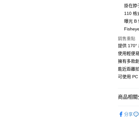
台新國
玉山商
掛在脖
付款後全
台灣樂
台新國
110
每筆NT$8
台灣樂
曝光 
付款後7-1
Fish
每筆NT$8
銷售重點
提供 170
黑貓宅急
使用輕便易
每筆NT$1
擁有多款
黑貓宅配(
能近距離
每筆NT$2
可使用 P
付款後門
每筆NT$1
商品相關分
Lomogr
分享
►相機玩