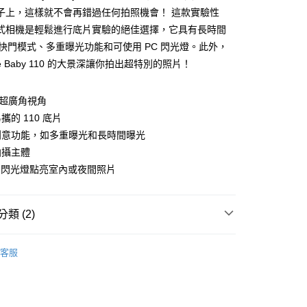
際商業銀行
中國信託商業銀行
業銀行
星展（台灣）商業銀行
子上，這樣就不會再錯過任何拍照機會！ 這款實驗性
家取貨
天信用卡公司
際商業銀行
中國信託商業銀行
 格式相機是輕鬆進行底片實驗的絕佳選擇，它具有長時間
0，滿NT$1,000(含以上)免運費
天信用卡公司
B 快門模式、多重曝光功能和可使用 PC 閃光燈。此外，
1取貨
eye Baby 110 的大景深讓你拍出超特別的照片！
0，滿NT$1,000(含以上)免運費
° 超廣角視角
便
攜的 110 底片
20，滿NT$1,000(含以上)免運費
創意功能，如多重曝光和長時間曝光
離島)
拍攝主體
50，滿NT$2,000(含以上)免運費
C 閃光燈點亮室內或夜間照片
市自取
20，滿NT$1,000(含以上)免運費
類 (2)
aphy｜底片相機
魚眼相機 Fisheye Camera
客服
家