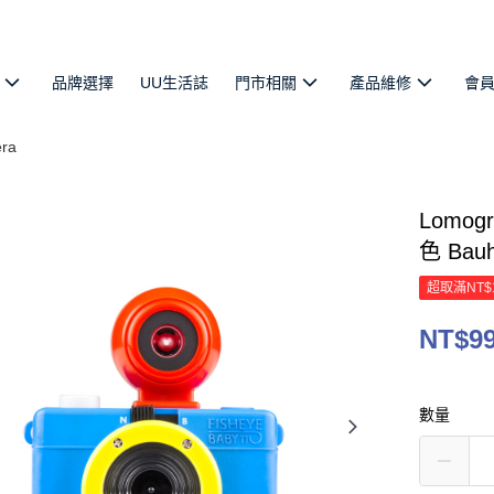
品牌選擇
UU生活誌
門市相關
產品維修
會
ra
Lomog
色 Ba
超取滿NT$
NT$9
數量