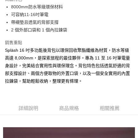
6 期 0 利率 每期
NT$948
21家銀行
合作金庫商業銀行
第一商業銀行
8000mm防水等級環保材料
華南商業銀行
彰化商業銀行
合作金庫商業銀行
第一商業銀行
LINE Pay
可容納11-16吋筆電
上海商業儲蓄銀行
台北富邦商業銀行
華南商業銀行
彰化商業銀行
國泰世華商業銀行
兆豐國際商業銀行
帶襯墊且透氣的背部支撐
Apple Pay
上海商業儲蓄銀行
台北富邦商業銀行
臺灣中小企業銀行
台中商業銀行
2 個外部口袋和 1 個內拉鍊袋
國泰世華商業銀行
兆豐國際商業銀行
匯豐（台灣）商業銀行
華泰商業銀行
ATM付款
臺灣中小企業銀行
台中商業銀行
聯邦商業銀行
遠東國際商業銀行
銷售重點
匯豐（台灣）商業銀行
華泰商業銀行
元大商業銀行
永豐商業銀行
Spläsh 16 吋多功能後背包以環保回收聚酯纖維為材質，防水等級
聯邦商業銀行
遠東國際商業銀行
運送方式
玉山商業銀行
星展（台灣）商業銀行
元大商業銀行
永豐商業銀行
高達 8,000mm，是探索旅程的最佳夥伴。專為 11 至 16 吋筆電量
台新國際商業銀行
中國信託商業銀行
黑貓宅急便
玉山商業銀行
星展（台灣）商業銀行
身設計，完美結合實用性與環保理念。背包特色包括透氣舒適的背
台灣樂天信用卡公司
每筆NT$120，滿NT$1,000(含以上)免運費
台新國際商業銀行
中國信託商業銀行
部支撐設計、兩個方便取物的外置口袋，以及一個安全實用的內置
台灣樂天信用卡公司
黑貓宅配(離島)
拉鍊袋，幫助輕鬆收納，整理更有條理。
每筆NT$250，滿NT$2,000(含以上)免運費
付款後門市自取
詳細說明
商品規格
相關推薦
每筆NT$120，滿NT$1,000(含以上)免運費