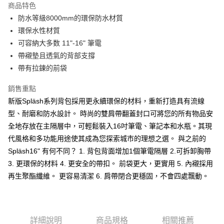
商品特色
6 期 0 利率 每期
NT$798
21家銀行
合作金庫商業銀行
第一商業銀行
防水等級8000mm的環保防水材質
華南商業銀行
彰化商業銀行
合作金庫商業銀行
第一商業銀行
LINE Pay
環保水性材質
上海商業儲蓄銀行
台北富邦商業銀行
華南商業銀行
彰化商業銀行
國泰世華商業銀行
兆豐國際商業銀行
可容納大多数 11"-16" 筆電
Apple Pay
上海商業儲蓄銀行
台北富邦商業銀行
臺灣中小企業銀行
台中商業銀行
帶襯墊且透氣的背部支撐
國泰世華商業銀行
兆豐國際商業銀行
匯豐（台灣）商業銀行
華泰商業銀行
ATM付款
臺灣中小企業銀行
台中商業銀行
帶有拉鍊的前袋
聯邦商業銀行
遠東國際商業銀行
匯豐（台灣）商業銀行
華泰商業銀行
元大商業銀行
永豐商業銀行
銷售重點
聯邦商業銀行
遠東國際商業銀行
運送方式
玉山商業銀行
星展（台灣）商業銀行
元大商業銀行
永豐商業銀行
新版Spläsh系列背包採用更永續環保的材料，重新打造具有流線
台新國際商業銀行
中國信託商業銀行
黑貓宅急便
玉山商業銀行
星展（台灣）商業銀行
型、耐磨和防水設計。 時尚的雙肩帶翻蓋封口可將您的所有物品安
台灣樂天信用卡公司
每筆NT$120，滿NT$1,000(含以上)免運費
台新國際商業銀行
中國信託商業銀行
全地存放在主隔層中，可輕鬆裝入16吋筆電、筆記本和水瓶。其現
台灣樂天信用卡公司
黑貓宅配(離島)
代風格和多功能用途使其成為您探索城市的理想之選。 與之前的
Spläsh16" 有何不同？ 1. 背包背面增加1個筆電隔層 2.可拆卸胸帶
每筆NT$250，滿NT$2,000(含以上)免運費
3. 更環保的材料 4. 更安全的帶扣。 前袋更大，更實用 5. 內襯採用
付款後門市自取
再生聚酯纖維。 更容易清潔 6. 肩帶閉合更穩固，不會四處飄動。
每筆NT$120，滿NT$1,000(含以上)免運費
詳細說明
商品規格
相關推薦