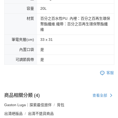
容量
20L
材質
百分之百水性PU. 內裡：百分之百再生環保
聚酯纖維.織帶：百分之百再生環保聚酯纖
維
筆電夾層(cm)
33 x 31
內置口袋
是
可調節肩帶
是
客服
商品相關分類 (4)
查看全部
Gaston Luga｜探索最佳旅伴
背包
出清絕版品
出清不退貨商品