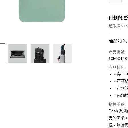
付款與運
超取滿NT$
付款方式
商品特色
信用卡一
商品編號
10503426
信用卡分
商品特色
3 期 
- 帶 
6 期 
合作金
- 可容
華南商
- 行
合作金
LINE Pay
上海商
華南商
- 內
國泰世
Apple Pay
上海商
銷售重點
臺灣中
國泰世
匯豐（
Däsh 
ATM付款
臺灣中
聯邦商
品的需求
匯豐（
元大商
聯邦商
擇。無論