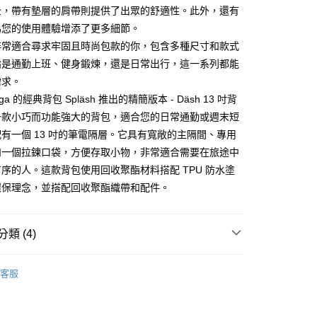
業銀行
星展（台灣）商業銀行
業銀行
永豐商業銀行
全，帶有墊層的肩帶則提供了出眾的舒適性。此外，還有
際商業銀行
中國信託商業銀行
業銀行
星展（台灣）商業銀行
為您的使用體驗增添了更多細節。
家取貨
天信用卡公司
際商業銀行
中國信託商業銀行
非常適合尋求牢固且時尚包款的你，包含多種尺寸和款式
0，滿NT$1,000(含以上)免運費
天信用卡公司
論是通勤上班、健身鍛煉，還是日常出行，這一系列都能
1取貨
需求。
0，滿NT$1,000(含以上)免運費
Luga 的經典背包 Spläsh 推出的精簡版本 - Däsh 13 吋背
一款小巧而功能強大的背包，適合您的日常通勤或週末短
便
有一個 13 吋的筆電隔層。它具有寬敞的主隔間、專用
20，滿NT$1,000(含以上)免運費
和一個拉鍊口袋，方便存取小物，非常適合需要在旅途中
離島)
序的人。這款背包使用回收聚酯材料搭配 TPU 防水塗
50，滿NT$2,000(含以上)免運費
環保理念，並搭配回收聚酯織帶和配件。
市自取
20，滿NT$1,000(含以上)免運費
類 (4)
 Luga｜探索最佳旅伴
背包
客服
品
出清不退貨商品
ON LUGA線上出清特賣會】