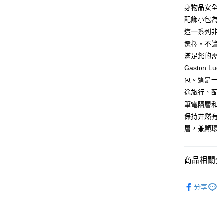
玉山商
運送方式
元大商
身物品安
台新國
玉山商
配飾小包
付款後全
台灣樂
台新國
這一系列
每筆NT$8
台灣樂
選擇。不
付款後7-1
滿足您的
每筆NT$8
Gaston 
包。這是
黑貓宅急
途旅行，配
每筆NT$1
筆電隔層
黑貓宅配(
保持井然有
每筆NT$2
層，兼顧
付款後門
每筆NT$1
商品相關分
Gaston
分享
出清絕版
【GAST