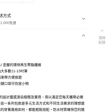
送方式
1,000免運
清除
紀錄
次付款
期付款
0 利率 每期
NT$896
21家銀行
TPU 塗層的環保再生聚酯纖維
0 利率 每期
NT$448
21家銀行
庫商業銀行
第一商業銀行
納大多數11-13吋筆
業銀行
彰化商業銀行
李箱束帶方便旅遊
庫商業銀行
第一商業銀行
業儲蓄銀行
台北富邦商業銀行
業銀行
彰化商業銀行
部拉鏈口袋可存放小物
華商業銀行
兆豐國際商業銀行
業儲蓄銀行
台北富邦商業銀行
小企業銀行
台中商業銀行
華商業銀行
兆豐國際商業銀行
台灣）商業銀行
華泰商業銀行
系列的設計靈感源自極簡及實用，用以滿足您每天攜帶必需
小企業銀行
台中商業銀行
業銀行
遠東國際商業銀行
。這一系列包款是多元生活方式和不同生活需求的理想選
台灣）商業銀行
華泰商業銀行
業銀行
永豐商業銀行
業銀行
遠東國際商業銀行
您的穿著風格如何，都能輕鬆搭配。防水材質確保您的隨