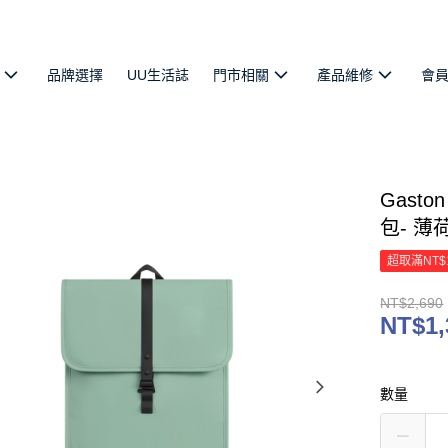
品牌選擇
UU生活誌
門市相關
產品維修
會
Gasto
包- 
超取滿NT$
NT$2,690
NT$1,
數量