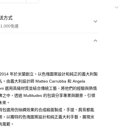
送方式
1,000免運
次付款
期付款
0 利率 每期
NT$693
21家銀行
 2014 年於米蘭創立，以色塊圖案設計和純正的義大利製
0 利率 每期
NT$346
21家銀行
庫商業銀行
第一商業銀行
由義大利設計師 Matteo Carrubba 和 Angela
業銀行
彰化商業銀行
asoni 選用高級材質並結合傳統工藝，將他們的經驗與熱情
庫商業銀行
第一商業銀行
業儲蓄銀行
台北富邦商業銀行
業銀行
彰化商業銀行
之中，透過 Multitudes 的包袋分享專業與願景，引領
華商業銀行
兆豐國際商業銀行
業儲蓄銀行
台北富邦商業銀行
未來。
小企業銀行
台中商業銀行
華商業銀行
兆豐國際商業銀行
特包選用仿絲綢效果的合成緞面製成，手提、肩背都能
台灣）商業銀行
華泰商業銀行
小企業銀行
台中商業銀行
業銀行
遠東國際商業銀行
用。以獨特的色塊圖案設計和純正義大利手藝，展現米
台灣）商業銀行
華泰商業銀行
業銀行
永豐商業銀行
尚風範。
業銀行
遠東國際商業銀行