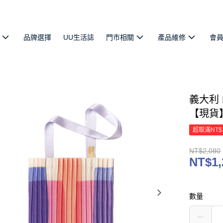
品牌選擇
UU生活誌
門市相關
產品維修
會
義大利 Mu
【現貨
超取滿NT$
NT$2,080
NT$1,
數量