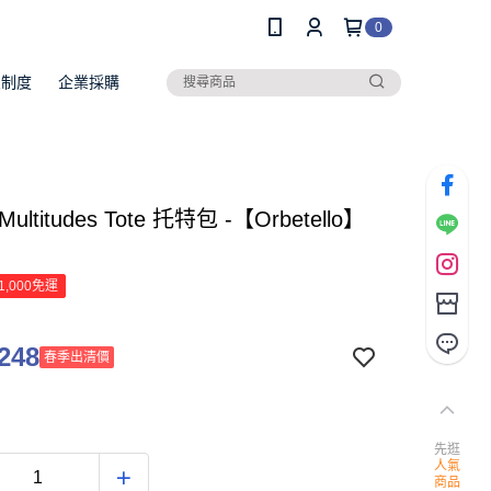
0
員制度
企業採購
ltitudes Tote 托特包 -【Orbetello】
】
1,000免運
248
春季出清價
先逛
人氣
商品