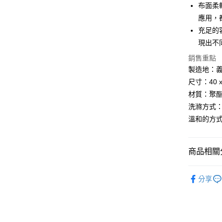
玉山商
運送方式
元大商
布面柔
台新國
玉山商
應用，
付款後全
台灣樂
台新國
充足的
每筆NT$8
台灣樂
現出不
付款後7-1
銷售重點
每筆NT$8
製造地：
尺寸：40 x
黑貓宅急
材質：聚酯緞面
每筆NT$1
洗滌方式：
黑貓宅配(
溫和的方
每筆NT$2
付款後門
商品相關分
每筆NT$1
Multitu
分享
新品上市
► 設計包