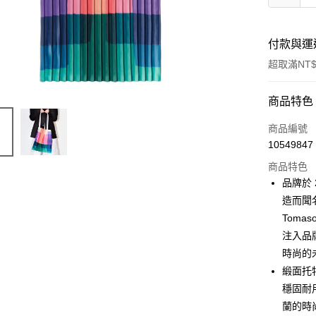
付款與運
超取滿NT$
付款方式
商品特色
信用卡一
商品編號
10549847
信用卡分
商品特色
3 期 
品牌於
6 期 
合作金
造而聞名。
華南商
Tom
合作金
LINE Pay
上海商
華南商
注入品牌
國泰世
Apple Pay
上海商
時尚的
臺灣中
國泰世
緞面托
匯豐（
ATM付款
臺灣中
聯邦商
穩固耐
匯豐（
元大商
蘭的時
聯邦商