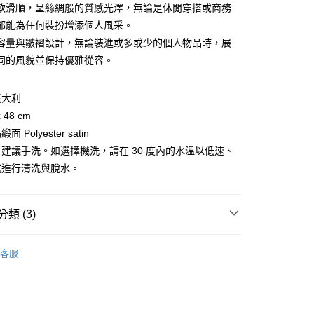
業銀行
星展（台灣）商業銀行
業銀行
永豐商業銀行
軟滑順，呈絲綢般的質感光澤，無論是休閒穿搭或商務
際商業銀行
中國信託商業銀行
業銀行
星展（台灣）商業銀行
都能為任何裝扮增添個人風采。
家取貨
天信用卡公司
際商業銀行
中國信託商業銀行
容量與皺褶設計，無論裝進或多或少的個人物品時，展
0，滿NT$1,000(含以上)免運費
天信用卡公司
同的風貌並保持優雅從容。
1取貨
0，滿NT$1,000(含以上)免運費
義大利
 48 cm
便
 Polyester satin
20，滿NT$1,000(含以上)免運費
建議手洗。如選擇機洗，請在 30 度內的水溫以低速、
離島)
式進行清洗與脫水。
50，滿NT$2,000(含以上)免運費
市自取
類 (3)
20，滿NT$1,000(含以上)免運費
des｜米蘭輕奢設計
客服
款/手袋
托特包