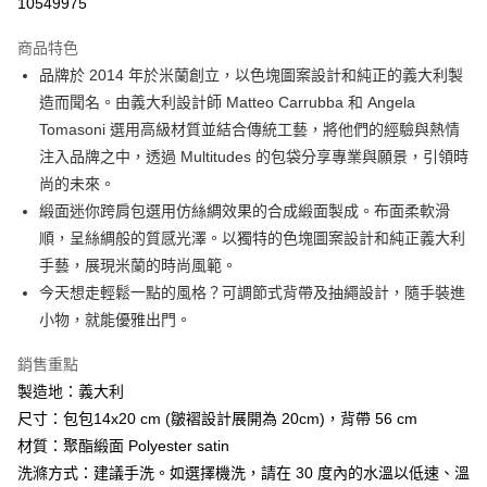
10549975
3 期 0 利率 每期
NT$526
21家銀行
商品特色
6 期 0 利率 每期
NT$263
21家銀行
合作金庫商業銀行
第一商業銀行
品牌於 2014 年於米蘭創立，以色塊圖案設計和純正的義大利製
華南商業銀行
彰化商業銀行
合作金庫商業銀行
第一商業銀行
LINE Pay
造而聞名。由義大利設計師 Matteo Carrubba 和 Angela
上海商業儲蓄銀行
台北富邦商業銀行
華南商業銀行
彰化商業銀行
國泰世華商業銀行
兆豐國際商業銀行
Tomasoni 選用高級材質並結合傳統工藝，將他們的經驗與熱情
Apple Pay
上海商業儲蓄銀行
台北富邦商業銀行
臺灣中小企業銀行
台中商業銀行
注入品牌之中，透過 Multitudes 的包袋分享專業與願景，引領時
國泰世華商業銀行
兆豐國際商業銀行
匯豐（台灣）商業銀行
華泰商業銀行
ATM付款
臺灣中小企業銀行
台中商業銀行
尚的未來。
聯邦商業銀行
遠東國際商業銀行
匯豐（台灣）商業銀行
華泰商業銀行
緞面迷你跨肩包選用仿絲綢效果的合成緞面製成。布面柔軟滑
元大商業銀行
永豐商業銀行
聯邦商業銀行
遠東國際商業銀行
運送方式
順，呈絲綢般的質感光澤。以獨特的色塊圖案設計和純正義大利
玉山商業銀行
星展（台灣）商業銀行
元大商業銀行
永豐商業銀行
手藝，展現米蘭的時尚風範。
台新國際商業銀行
中國信託商業銀行
付款後全家取貨
玉山商業銀行
星展（台灣）商業銀行
台灣樂天信用卡公司
今天想走輕鬆一點的風格？可調節式背帶及抽繩設計，隨手裝進
每筆NT$80，滿NT$1,000(含以上)免運費
台新國際商業銀行
中國信託商業銀行
小物，就能優雅出門。
台灣樂天信用卡公司
付款後7-11取貨
銷售重點
每筆NT$80，滿NT$1,000(含以上)免運費
製造地：義大利
黑貓宅急便
尺寸：包包14x20 cm (皺褶設計展開為 20cm)，背帶 56 cm
每筆NT$120，滿NT$1,000(含以上)免運費
材質：聚酯緞面 Polyester satin
洗滌方式：建議手洗。如選擇機洗，請在 30 度內的水溫以低速、溫
黑貓宅配(離島)