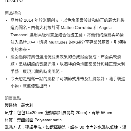
10550152
3 期 0 利率 每期
NT$526
21家銀行
商品特色
6 期 0 利率 每期
NT$263
21家銀行
合作金庫商業銀行
第一商業銀行
品牌於 2014 年於米蘭創立，以色塊圖案設計和純正的義大利製
華南商業銀行
彰化商業銀行
合作金庫商業銀行
第一商業銀行
LINE Pay
造而聞名。由義大利設計師 Matteo Carrubba 和 Angela
上海商業儲蓄銀行
台北富邦商業銀行
華南商業銀行
彰化商業銀行
國泰世華商業銀行
兆豐國際商業銀行
Tomasoni 選用高級材質並結合傳統工藝，將他們的經驗與熱情
Apple Pay
上海商業儲蓄銀行
台北富邦商業銀行
臺灣中小企業銀行
台中商業銀行
注入品牌之中，透過 Multitudes 的包袋分享專業與願景，引領時
國泰世華商業銀行
兆豐國際商業銀行
匯豐（台灣）商業銀行
華泰商業銀行
ATM付款
臺灣中小企業銀行
台中商業銀行
尚的未來。
聯邦商業銀行
遠東國際商業銀行
匯豐（台灣）商業銀行
華泰商業銀行
緞面迷你跨肩包選用仿絲綢效果的合成緞面製成。布面柔軟滑
元大商業銀行
永豐商業銀行
聯邦商業銀行
遠東國際商業銀行
運送方式
順，呈絲綢般的質感光澤。以獨特的色塊圖案設計和純正義大利
玉山商業銀行
星展（台灣）商業銀行
元大商業銀行
永豐商業銀行
手藝，展現米蘭的時尚風範。
台新國際商業銀行
中國信託商業銀行
付款後全家取貨
玉山商業銀行
星展（台灣）商業銀行
台灣樂天信用卡公司
今天想走輕鬆一點的風格？可調節式背帶及抽繩設計，隨手裝進
每筆NT$80，滿NT$1,000(含以上)免運費
台新國際商業銀行
中國信託商業銀行
小物，就能優雅出門。
台灣樂天信用卡公司
付款後7-11取貨
銷售重點
每筆NT$80，滿NT$1,000(含以上)免運費
製造地：義大利
黑貓宅急便
尺寸：包包14x20 cm (皺褶設計展開為 20cm)，背帶 56 cm
每筆NT$120，滿NT$1,000(含以上)免運費
材質：聚酯緞面 Polyester satin
洗滌方式：建議手洗。如選擇機洗，請在 30 度內的水溫以低速、溫
黑貓宅配(離島)