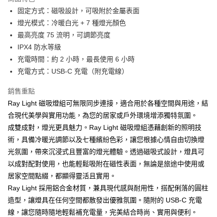
6 期 0 利率 每期
NT$331
21家銀行
合作金庫商業銀行
第一商業銀行
固定方式：磁吸設計，可吸附於金屬表面
華南商業銀行
彰化商業銀行
合作金庫商業銀行
第一商業銀行
LINE Pay
燈光模式：冷暖白光 + 7 種燈光顏色
上海商業儲蓄銀行
台北富邦商業銀行
華南商業銀行
彰化商業銀行
國泰世華商業銀行
兆豐國際商業銀行
最高亮度 75 流明，可調節亮度
Apple Pay
上海商業儲蓄銀行
台北富邦商業銀行
臺灣中小企業銀行
台中商業銀行
IPX4 防水等級
國泰世華商業銀行
兆豐國際商業銀行
匯豐（台灣）商業銀行
華泰商業銀行
ATM付款
臺灣中小企業銀行
台中商業銀行
充電時間：約 2 小時，最長使用 6 小時
聯邦商業銀行
遠東國際商業銀行
匯豐（台灣）商業銀行
華泰商業銀行
充電方式：USB-C 充電（附充電線）
元大商業銀行
永豐商業銀行
聯邦商業銀行
遠東國際商業銀行
運送方式
玉山商業銀行
星展（台灣）商業銀行
元大商業銀行
永豐商業銀行
銷售重點
台新國際商業銀行
中國信託商業銀行
付款後全家取貨
玉山商業銀行
星展（台灣）商業銀行
Ray Light 磁吸燈組可無限同步連接，適合用於各種空間與用途，結
台灣樂天信用卡公司
每筆NT$80，滿NT$1,000(含以上)免運費
台新國際商業銀行
中國信託商業銀行
合現代美學與實用功能，為您的居家或戶外環境增添獨特氛圍。
台灣樂天信用卡公司
付款後7-11取貨
成雙成對，燈光更具魅力。Ray Light 磁吸燈組憑藉創新的照明技
術，具備冷暖光調節以及七種繽紛色彩，讓您根據心情自由切換燈
每筆NT$80，滿NT$1,000(含以上)免運費
光氛圍，帶來沉浸式且豐富的燈光體驗。透過磁吸式設計，燈具可
黑貓宅急便
以成對配對使用，也能輕鬆吸附在磁性表面，無論是旅途中使用或
每筆NT$120，滿NT$1,000(含以上)免運費
居家空間點綴，都顯得靈活且實用。
Ray Light 採用鋁合金材質，兼具現代感與耐用性，搭配俐落的圓柱
黑貓宅配(離島)
造型，讓燈具在任何空間都散發出優雅氛圍。隨附的 USB-C 充電
每筆NT$250，滿NT$2,000(含以上)免運費
線，讓您隨時隨地輕鬆補充電量，完美結合時尚、實用與便利。