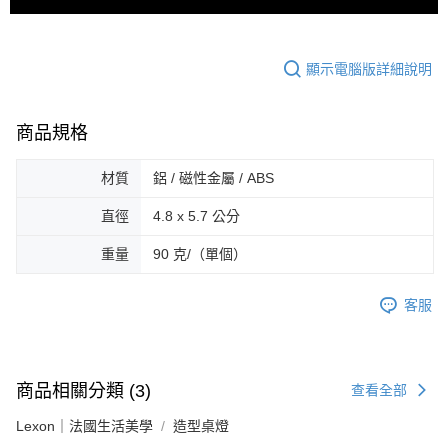
顯示電腦版詳細說明
商品規格
材質
鋁 / 磁性金屬 / ABS
直徑
4.8 x 5.7 公分
重量
90 克/（單個）
客服
商品相關分類 (3)
查看全部
Lexon｜法國生活美學
造型桌燈