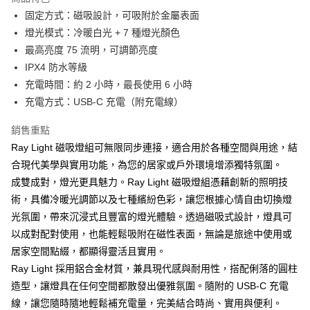
6 期 0 利率 每期
NT$331
21家銀行
合作金庫商業銀行
第一商業銀行
固定方式：磁吸設計，可吸附於金屬表面
華南商業銀行
彰化商業銀行
合作金庫商業銀行
第一商業銀行
LINE Pay
燈光模式：冷暖白光 + 7 種燈光顏色
上海商業儲蓄銀行
台北富邦商業銀行
華南商業銀行
彰化商業銀行
國泰世華商業銀行
兆豐國際商業銀行
最高亮度 75 流明，可調節亮度
Apple Pay
上海商業儲蓄銀行
台北富邦商業銀行
臺灣中小企業銀行
台中商業銀行
IPX4 防水等級
國泰世華商業銀行
兆豐國際商業銀行
匯豐（台灣）商業銀行
華泰商業銀行
ATM付款
臺灣中小企業銀行
台中商業銀行
充電時間：約 2 小時，最長使用 6 小時
聯邦商業銀行
遠東國際商業銀行
匯豐（台灣）商業銀行
華泰商業銀行
充電方式：USB-C 充電（附充電線）
元大商業銀行
永豐商業銀行
聯邦商業銀行
遠東國際商業銀行
運送方式
玉山商業銀行
星展（台灣）商業銀行
元大商業銀行
永豐商業銀行
銷售重點
台新國際商業銀行
中國信託商業銀行
付款後全家取貨
玉山商業銀行
星展（台灣）商業銀行
Ray Light 磁吸燈組可無限同步連接，適合用於各種空間與用途，結
台灣樂天信用卡公司
每筆NT$80，滿NT$1,000(含以上)免運費
台新國際商業銀行
中國信託商業銀行
合現代美學與實用功能，為您的居家或戶外環境增添獨特氛圍。
台灣樂天信用卡公司
付款後7-11取貨
成雙成對，燈光更具魅力。Ray Light 磁吸燈組憑藉創新的照明技
術，具備冷暖光調節以及七種繽紛色彩，讓您根據心情自由切換燈
每筆NT$80，滿NT$1,000(含以上)免運費
光氛圍，帶來沉浸式且豐富的燈光體驗。透過磁吸式設計，燈具可
黑貓宅急便
以成對配對使用，也能輕鬆吸附在磁性表面，無論是旅途中使用或
每筆NT$120，滿NT$1,000(含以上)免運費
居家空間點綴，都顯得靈活且實用。
Ray Light 採用鋁合金材質，兼具現代感與耐用性，搭配俐落的圓柱
黑貓宅配(離島)
造型，讓燈具在任何空間都散發出優雅氛圍。隨附的 USB-C 充電
每筆NT$250，滿NT$2,000(含以上)免運費
線，讓您隨時隨地輕鬆補充電量，完美結合時尚、實用與便利。