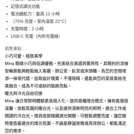
華南商業銀行
彰化商業銀行
合作金庫商業銀行
第一商業銀行
LINE Pay
記憶式調光功能
上海商業儲蓄銀行
台北富邦商業銀行
華南商業銀行
彰化商業銀行
國泰世華商業銀行
兆豐國際商業銀行
電池續航力：最高 12 小時
Apple Pay
上海商業儲蓄銀行
台北富邦商業銀行
臺灣中小企業銀行
台中商業銀行
（75% 亮度，室內溫度 22°C）
國泰世華商業銀行
兆豐國際商業銀行
匯豐（台灣）商業銀行
華泰商業銀行
ATM付款
臺灣中小企業銀行
台中商業銀行
充電時間：2 小時
聯邦商業銀行
遠東國際商業銀行
匯豐（台灣）商業銀行
華泰商業銀行
USB-C 充電（內附充電線）
元大商業銀行
永豐商業銀行
聯邦商業銀行
遠東國際商業銀行
運送方式
玉山商業銀行
星展（台灣）商業銀行
元大商業銀行
永豐商業銀行
銷售重點
台新國際商業銀行
中國信託商業銀行
付款後全家取貨
玉山商業銀行
星展（台灣）商業銀行
小巧可愛，極致美學
台灣樂天信用卡公司
每筆NT$80，滿NT$1,000(含以上)免運費
台新國際商業銀行
中國信託商業銀行
Mina 精緻小巧與低調優雅，完美結合美感與實用性。其簡約的流線
台灣樂天信用卡公司
付款後7-11取貨
型輪廓能夠輕鬆融入客廳、辦公室、臥室或床頭櫃，為您的空間增
添一抹現代感。這款設計瑰寶，不僅吸睛，還能與您的家居風格完
每筆NT$80，滿NT$1,000(含以上)免運費
美融合，成為不可或缺的裝飾亮點。
黑貓宅急便
暖光與冷光自由切換
每筆NT$120，滿NT$1,000(含以上)免運費
Mina 讓日常照明體驗更具個人化，提供兩種燈光模式。擁有能營造
溫馨、放鬆氛圍的暖白光，以及提供清晰明亮的照明，適合工作或
黑貓宅配(離島)
閱讀的冷白光。燈具底部隱藏調光開關，可輕鬆調整亮度，讓您隨
每筆NT$250，滿NT$2,000(含以上)免運費
時營造最適合的燈光氛圍，不論是靜謐夜晚或高效辦公，都能滿足
付款後門市自取
您的需求。