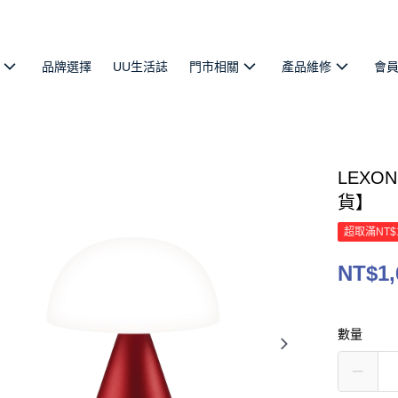
品牌選擇
UU生活誌
門市相關
產品維修
會
LEXO
貨】
超取滿NT$
NT$1,
數量