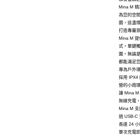
台新國
玉山商
Mina 
付款後全
台灣樂
台新國
為您的空
每筆NT$8
台灣樂
園，這盞
付款後7-1
打造專屬
每筆NT$8
Mina M
式。單鍵
黑貓宅急
圍。無論是
每筆NT$1
都能滿足
黑貓宅配(
專為戶外
每筆NT$2
採用 IP
營的小雨
付款後門
讓 Min
每筆NT$1
無線充電
Mina 
過 USB
長達 24
單次充電即