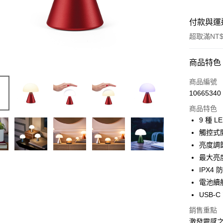
付款與運
超取滿NT$
付款方式
商品特色
信用卡一
商品編號
10665340
信用卡分
商品特色
3 期 
9 種 
6 期 
合作金
觸控式
華南商
亮度調
合作金
LINE Pay
上海商
華南商
最大亮度
國泰世
Apple Pay
上海商
IPX4
臺灣中
國泰世
電池續航
匯豐（
ATM付款
臺灣中
聯邦商
USB
匯豐（
元大商
聯邦商
銷售重點
玉山商
運送方式
元大商
激發靈感