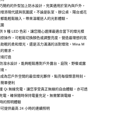
際商業銀行
中國信託商業銀行
業銀行
星展（台灣）商業銀行
M 精巧簡約的外型加上防水設計，完美適用於室內與戶外，
家取貨
天信用卡公司
際商業銀行
中國信託商業銀行
間增添現代感與氛圍感。不論是臥室、辦公桌、陽台或花
0，滿NT$1,000(含以上)免運費
天信用卡公司
燈都能輕鬆融入，帶來溫暖迷人的光影體驗。
1取貨
氛圍
0，滿NT$1,000(含以上)免運費
 提供 9 種 LED 色彩，讓您隨心選擇最適合當下的燈光模
觸控操作，可輕鬆切換顏色或調整亮度，營造最理想的氛
便
助眠的柔和燈光，還是活力滿滿的派對燈效，Mina M
20，滿NT$1,000(含以上)免運費
您的需求。
離島)
環境打造
50，滿NT$2,000(含以上)免運費
X4 防潑水設計，能夠輕鬆應對戶外露台、庭院、野餐或露
環境。
市自取
a M 成為您戶外空間的最佳燈光夥伴，點亮每個愜意時刻。
20，滿NT$1,000(含以上)免運費
，簡單便利
M 支援 Qi 無線充電，讓您享受真正無線的自由體驗，亦可透
-C 充電，確保隨時保持電量充足。無需繁瑣電線。
 小時的照明體驗
可提供最高 24 小時的連續照明