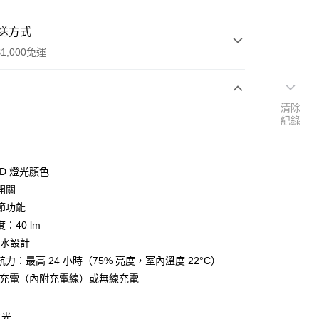
送方式
1,000免運
清除
次付款
紀錄
期付款
0 利率 每期
NT$563
21家銀行
LED 燈光顏色
0 利率 每期
NT$281
21家銀行
庫商業銀行
第一商業銀行
開關
業銀行
彰化商業銀行
節功能
庫商業銀行
第一商業銀行
業儲蓄銀行
台北富邦商業銀行
業銀行
彰化商業銀行
：40 lm
華商業銀行
兆豐國際商業銀行
業儲蓄銀行
台北富邦商業銀行
 防水設計
小企業銀行
台中商業銀行
華商業銀行
兆豐國際商業銀行
力：最高 24 小時（75% 亮度，室內溫度 22°C）
台灣）商業銀行
華泰商業銀行
小企業銀行
台中商業銀行
業銀行
遠東國際商業銀行
-C 充電（內附充電線）或無線充電
台灣）商業銀行
華泰商業銀行
業銀行
永豐商業銀行
業銀行
遠東國際商業銀行
業銀行
星展（台灣）商業銀行
業銀行
永豐商業銀行
之光