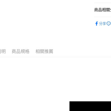
商品相關分
Lexon
分享
新品上市
►燈具/燈
說明
商品規格
相關推薦