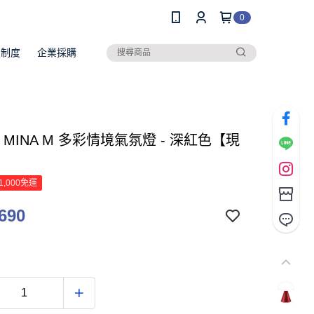
0
員制度
企業採購
N MINA M 多彩情境氣氛燈 - 深紅色【現
1,000免運
690