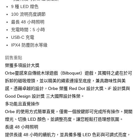
華南商業銀行
彰化商業銀行
合作金庫商業銀行
第一商業銀行
LINE Pay
9 種 LED 燈色
上海商業儲蓄銀行
台北富邦商業銀行
華南商業銀行
彰化商業銀行
國泰世華商業銀行
兆豐國際商業銀行
100 流明亮度調節
Apple Pay
上海商業儲蓄銀行
台北富邦商業銀行
臺灣中小企業銀行
台中商業銀行
最長 48 小時照明
國泰世華商業銀行
兆豐國際商業銀行
匯豐（台灣）商業銀行
華泰商業銀行
ATM付款
臺灣中小企業銀行
台中商業銀行
充電時間：5 小時
聯邦商業銀行
遠東國際商業銀行
匯豐（台灣）商業銀行
華泰商業銀行
USB-C 充電
元大商業銀行
永豐商業銀行
聯邦商業銀行
遠東國際商業銀行
運送方式
IPX4 防塵防水等級
玉山商業銀行
星展（台灣）商業銀行
元大商業銀行
永豐商業銀行
台新國際商業銀行
中國信託商業銀行
黑貓宅急便
玉山商業銀行
星展（台灣）商業銀行
銷售重點
台灣樂天信用卡公司
每筆NT$120，滿NT$1,000(含以上)免運費
台新國際商業銀行
中國信託商業銀行
榮獲多項設計大獎
台灣樂天信用卡公司
黑貓宅配(離島)
Orbe靈感來自傳統木球遊戲（Bilboquet）遊戲，其獨特之處在於可
拆卸的磁吸燈頭，並以精美的繩索連接至底座，兼具趣味性與美
每筆NT$250，滿NT$2,000(含以上)免運費
感。憑藉卓越的設計，Orbe 榮獲 Red Dot 設計大獎、iF 設計獎與
付款後門市自取
Good Design 設計獎 三大國際設計殊榮。
每筆NT$120，滿NT$1,000(含以上)免運費
多功能且直覺操作
Orbe 的使用方式簡單直覺，僅需一個按鍵即可完成所有操作。開關
燈光、切換 LED 顏色，並調整亮度，讓您輕鬆打造理想氛圍。
長達 48 小時照明
提供長達 48 小時的續航力，並具備多種 LED 色彩與可調式亮度，