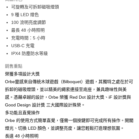
6 期 0 利率 每期
NT$498
21家銀行
合作金庫商業銀行
第一商業銀行
可旋轉及可拆卸磁吸燈頭
華南商業銀行
彰化商業銀行
合作金庫商業銀行
第一商業銀行
LINE Pay
9 種 LED 燈色
上海商業儲蓄銀行
台北富邦商業銀行
華南商業銀行
彰化商業銀行
國泰世華商業銀行
兆豐國際商業銀行
100 流明亮度調節
Apple Pay
上海商業儲蓄銀行
台北富邦商業銀行
臺灣中小企業銀行
台中商業銀行
最長 48 小時照明
國泰世華商業銀行
兆豐國際商業銀行
匯豐（台灣）商業銀行
華泰商業銀行
ATM付款
臺灣中小企業銀行
台中商業銀行
充電時間：5 小時
聯邦商業銀行
遠東國際商業銀行
匯豐（台灣）商業銀行
華泰商業銀行
USB-C 充電
元大商業銀行
永豐商業銀行
聯邦商業銀行
遠東國際商業銀行
運送方式
IPX4 防塵防水等級
玉山商業銀行
星展（台灣）商業銀行
元大商業銀行
永豐商業銀行
台新國際商業銀行
中國信託商業銀行
黑貓宅急便
玉山商業銀行
星展（台灣）商業銀行
銷售重點
台灣樂天信用卡公司
每筆NT$120，滿NT$1,000(含以上)免運費
台新國際商業銀行
中國信託商業銀行
榮獲多項設計大獎
台灣樂天信用卡公司
黑貓宅配(離島)
Orbe靈感來自傳統木球遊戲（Bilboquet）遊戲，其獨特之處在於可
拆卸的磁吸燈頭，並以精美的繩索連接至底座，兼具趣味性與美
每筆NT$250，滿NT$2,000(含以上)免運費
感。憑藉卓越的設計，Orbe 榮獲 Red Dot 設計大獎、iF 設計獎與
付款後門市自取
Good Design 設計獎 三大國際設計殊榮。
每筆NT$120，滿NT$1,000(含以上)免運費
多功能且直覺操作
Orbe 的使用方式簡單直覺，僅需一個按鍵即可完成所有操作。開關
燈光、切換 LED 顏色，並調整亮度，讓您輕鬆打造理想氛圍。
長達 48 小時照明