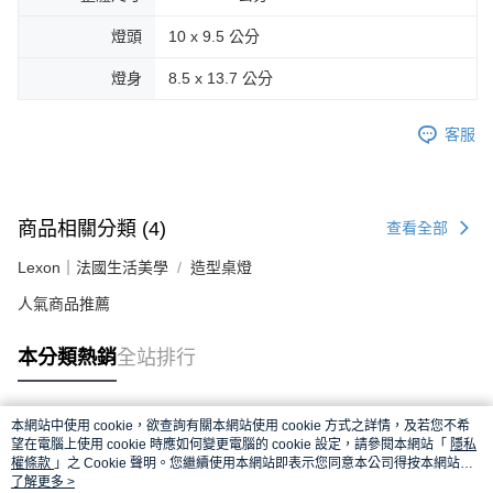
燈頭
10 x 9.5 公分
燈身
8.5 x 13.7 公分
客服
商品相關分類 (4)
查看全部
Lexon｜法國生活美學
造型桌燈
人氣商品推薦
本分類熱銷
全站排行
本網站中使用 cookie，欲查詢有關本網站使用 cookie 方式之詳情，及若您不希
熱門標籤
望在電腦上使用 cookie 時應如何變更電腦的 cookie 設定，請參閱本網站「
隱私
權條款
」之 Cookie 聲明。您繼續使用本網站即表示您同意本公司得按本網站使
用條款之 Cookie 聲明使用 cookie。
了解更多 >