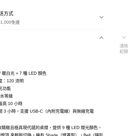
送方式
1,000免運
清除
次付款
紀錄
期付款
0 利率 每期
NT$1,196
21家銀行
 暖白光 + 7 種 LED 顏色
0 利率 每期
NT$598
21家銀行
庫商業銀行
第一商業銀行
：120 流明
業銀行
彰化商業銀行
光功能
庫商業銀行
第一商業銀行
業儲蓄銀行
台北富邦商業銀行
業銀行
彰化商業銀行
 防水等級
華商業銀行
兆豐國際商業銀行
業儲蓄銀行
台北富邦商業銀行
高 10 小時
小企業銀行
台中商業銀行
華商業銀行
兆豐國際商業銀行
間 3 小時，支援 USB-C（內附充電線）與無線充電
台灣）商業銀行
華泰商業銀行
小企業銀行
台中商業銀行
業銀行
遠東國際商業銀行
台灣）商業銀行
華泰商業銀行
業銀行
永豐商業銀行
業銀行
遠東國際商業銀行
是一款精緻且極具現代感的桌燈，提供 9 種 LED 燈光顏色，
業銀行
星展（台灣）商業銀行
業銀行
永豐商業銀行
燈頂 來輕鬆切換。擁有 Shade（燈罩型）、Bell（鐘形