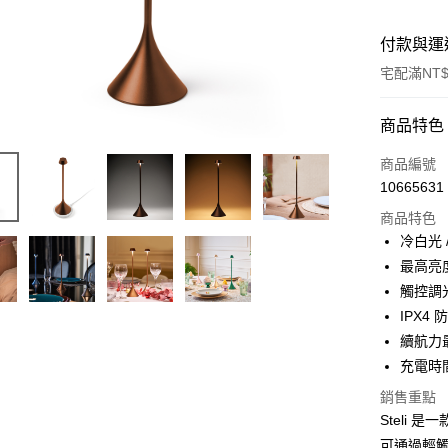
付款與運
宅配滿NT$
付款方式
商品特色
信用卡一
商品編號
10665631
信用卡分
商品特色
3 期 
冷白光 /
6 期 
合作金
最高亮度
華南商
觸控調
合作金
LINE Pay
上海商
華南商
IPX4
國泰世
Apple Pay
上海商
續航力最
臺灣中
國泰世
充電時
匯豐（
ATM付款
臺灣中
聯邦商
銷售重點
匯豐（
元大商
聯邦商
Steli 
玉山商
運送方式
元大商
可通過輕觸