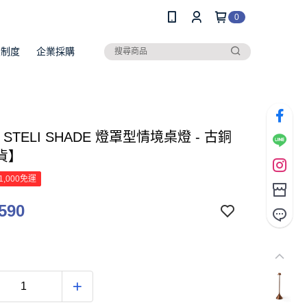
0
員制度
企業採購
N STELI SHADE 燈罩型情境桌燈 - 古銅
貨】
1,000免運
590