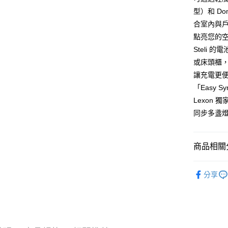
台新國
玉山商
型）和 D
黑貓宅急
台灣樂
台新國
合室內與
每筆NT$1
台灣樂
點亮您的
黑貓宅配(
Steli
每筆NT$2
或床頭櫃，
讓充電更
付款後門
「Easy 
每筆NT$1
Lexon 
同步多盞
商品相關分
Lexon
分享
新品上市
►燈具/燈