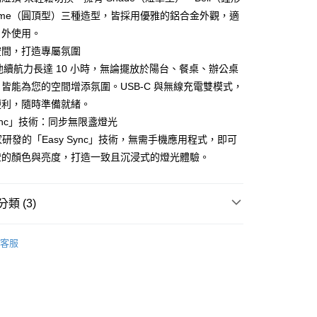
際商業銀行
中國信託商業銀行
業銀行
星展（台灣）商業銀行
ome（圓頂型）三種造型，皆採用優雅的鋁合金外觀，適
便
天信用卡公司
際商業銀行
中國信託商業銀行
戶外使用。
20，滿NT$1,000(含以上)免運費
天信用卡公司
空間，打造專屬氛圍
離島)
 的電池續航力長達 10 小時，無論擺放於陽台、餐桌、辦公桌
50，滿NT$2,000(含以上)免運費
皆能為您的空間增添氛圍。USB-C 與無線充電雙模式，
便利，隨時準備就緒。
市自取
Sync」技術：同步無限盞燈光
20，滿NT$1,000(含以上)免運費
獨家研發的「Easy Sync」技術，無需手機應用程式，即可
燈的顏色與亮度，打造一致且沉浸式的燈光體驗。
類 (3)
｜法國生活美學
造型桌燈
客服
飾