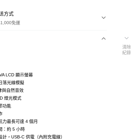
送方式
1,000免運
清除
次付款
紀錄
期付款
0 利率 每期
NT$896
21家銀行
VA LCD 顯示螢幕
0 利率 每期
NT$448
21家銀行
庫商業銀行
第一商業銀行
日落光線模擬
業銀行
彰化商業銀行
旋律與自然音效
庫商業銀行
第一商業銀行
業儲蓄銀行
台北富邦商業銀行
業銀行
彰化商業銀行
LED 燈光模式
華商業銀行
兆豐國際商業銀行
業儲蓄銀行
台北富邦商業銀行
節功能
小企業銀行
台中商業銀行
華商業銀行
兆豐國際商業銀行
作
台灣）商業銀行
華泰商業銀行
小企業銀行
台中商業銀行
業銀行
遠東國際商業銀行
航力最長可達 4 個月
台灣）商業銀行
華泰商業銀行
業銀行
永豐商業銀行
：約 5 小時
業銀行
遠東國際商業銀行
業銀行
星展（台灣）商業銀行
業銀行
永豐商業銀行
設計，USB-C 供電（內附充電線）