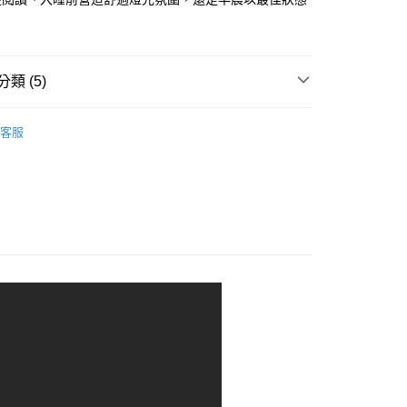
類 (5)
｜法國生活美學
造型桌燈
客服
飾
｜法國生活美學
時鐘/鬧鐘
時鐘