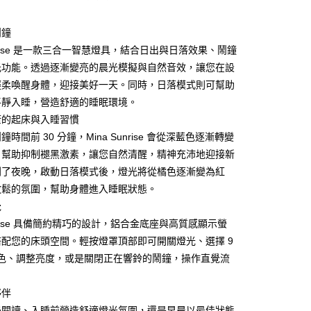
際商業銀行
中國信託商業銀行
業銀行
星展（台灣）商業銀行
便
天信用卡公司
際商業銀行
中國信託商業銀行
鬧鐘
20，滿NT$1,000(含以上)免運費
天信用卡公司
Sunrise 是一款三合一智慧燈具，結合日出與日落效果、鬧鐘
離島)
光功能。透過逐漸變亮的晨光模擬與自然音效，讓您在設
50，滿NT$2,000(含以上)免運費
輕柔喚醒身體，迎接美好一天。同時，日落模式則可幫助
平靜入睡，營造舒適的睡眠環境。
市自取
康的起床與入睡習慣
20，滿NT$1,000(含以上)免運費
時間前 30 分鐘，Mina Sunrise 會從深藍色逐漸轉變
，幫助抑制褪黑激素，讓您自然清醒，精神充沛地迎接新
到了夜晚，啟動日落模式後，燈光將從橘色逐漸變為紅
放鬆的氛圍，幫助身體進入睡眠狀態。
覺
Sunrise 具備簡約精巧的設計，鋁合金底座與高質感顯示螢
配您的床頭空間。輕按燈罩頂部即可開關燈光、選擇 9
 顏色、調整亮度，或是關閉正在響鈴的鬧鐘，操作直覺流
夥伴
邊閱讀、入睡前營造舒適燈光氛圍，還是早晨以最佳狀態