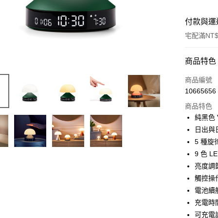
付款與運
宅配滿NT$
付款方式
商品特色
信用卡一
商品編號
10665656
信用卡分
商品特色
3 期 
純黑色 
6 期 
合作金
日出與
華南商
5 種
合作金
LINE Pay
上海商
華南商
9 色 
國泰世
Apple Pay
上海商
亮度調
臺灣中
國泰世
觸控操
匯豐（
ATM付款
臺灣中
聯邦商
電池續
匯豐（
元大商
充電時間
聯邦商
玉山商
運送方式
元大商
可充電