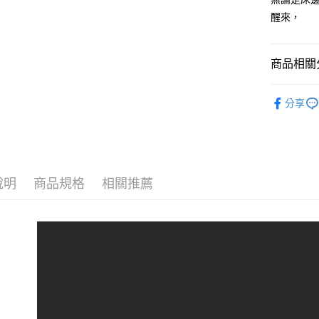
醒來，
商品相關分
Lexon
分享
新品上市
►燈具/燈
Lexon
說明
商品規格
相關推薦
► 鬧鐘／