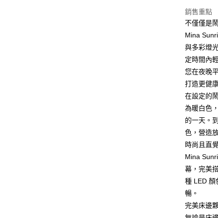
台新國
玉山商
銷售重點
黑貓宅急
台灣樂
台新國
不僅僅是
每筆NT$1
台灣樂
Mina 
黑貓宅配(
與多彩燈
每筆NT$2
定時間內
您在夜晚
付款後門
打造更健
每筆NT$1
在設定的鬧鐘
為暖白色
的一天。
色，營造
時尚且直
Mina 
幕，完美搭
種 LED
暢。
完美床邊
無論是床