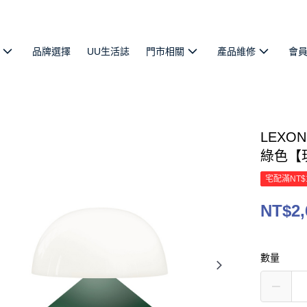
品牌選擇
UU生活誌
門市相關
產品維修
會
LEXON
綠色【
宅配滿NT$
NT$2,
數量