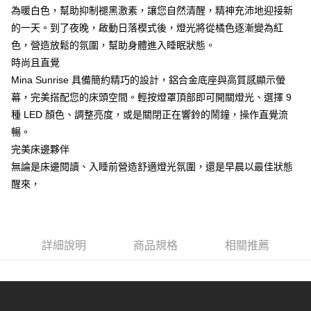
為暖白色，幫助抑制褪黑激素，讓您自然清醒，精神充沛地迎接新
的一天。到了夜晚，啟動日落模式後，燈光將從橘色逐漸變為紅
色，營造放鬆的氛圍，幫助身體進入睡眠狀態。
時尚且直覺
Mina Sunrise 具備簡約精巧的設計，鋁合金底座與高質感顯示螢
幕，完美搭配您的床頭空間。輕按燈罩頂部即可開關燈光、選擇 9
種 LED 顏色、調整亮度，或是關閉正在響鈴的鬧鐘，操作直覺流
暢。
完美床邊夥伴
無論是床邊閱讀、入睡前營造舒適燈光氛圍，還是早晨以最佳狀態
醒來，
詳細說明
商品規格
相關推薦