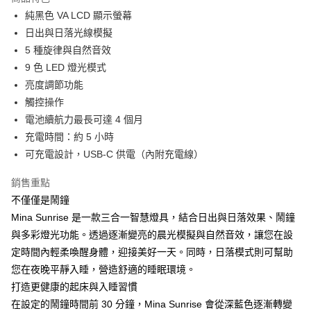
6 期 0 利率 每期
NT$448
21家銀行
合作金庫商業銀行
第一商業銀行
純黑色 VA LCD 顯示螢幕
華南商業銀行
彰化商業銀行
合作金庫商業銀行
第一商業銀行
LINE Pay
日出與日落光線模擬
上海商業儲蓄銀行
台北富邦商業銀行
華南商業銀行
彰化商業銀行
國泰世華商業銀行
兆豐國際商業銀行
5 種旋律與自然音效
Apple Pay
上海商業儲蓄銀行
台北富邦商業銀行
臺灣中小企業銀行
台中商業銀行
9 色 LED 燈光模式
國泰世華商業銀行
兆豐國際商業銀行
匯豐（台灣）商業銀行
華泰商業銀行
ATM付款
臺灣中小企業銀行
台中商業銀行
亮度調節功能
聯邦商業銀行
遠東國際商業銀行
匯豐（台灣）商業銀行
華泰商業銀行
觸控操作
元大商業銀行
永豐商業銀行
聯邦商業銀行
遠東國際商業銀行
運送方式
電池續航力最長可達 4 個月
玉山商業銀行
星展（台灣）商業銀行
元大商業銀行
永豐商業銀行
充電時間：約 5 小時
台新國際商業銀行
中國信託商業銀行
黑貓宅急便
玉山商業銀行
星展（台灣）商業銀行
台灣樂天信用卡公司
可充電設計，USB-C 供電（內附充電線）
每筆NT$120，滿NT$1,000(含以上)免運費
台新國際商業銀行
中國信託商業銀行
台灣樂天信用卡公司
黑貓宅配(離島)
銷售重點
不僅僅是鬧鐘
每筆NT$250，滿NT$2,000(含以上)免運費
Mina Sunrise 是一款三合一智慧燈具，結合日出與日落效果、鬧鐘
付款後門市自取
與多彩燈光功能。透過逐漸變亮的晨光模擬與自然音效，讓您在設
每筆NT$120，滿NT$1,000(含以上)免運費
定時間內輕柔喚醒身體，迎接美好一天。同時，日落模式則可幫助
您在夜晚平靜入睡，營造舒適的睡眠環境。
打造更健康的起床與入睡習慣
在設定的鬧鐘時間前 30 分鐘，Mina Sunrise 會從深藍色逐漸轉變