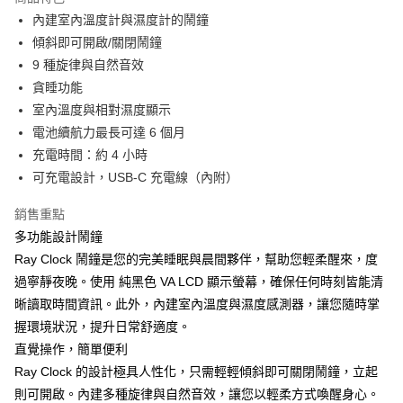
6 期 0 利率 每期
NT$331
21家銀行
合作金庫商業銀行
第一商業銀行
內建室內溫度計與濕度計的鬧鐘
華南商業銀行
彰化商業銀行
合作金庫商業銀行
第一商業銀行
LINE Pay
傾斜即可開啟/關閉鬧鐘
上海商業儲蓄銀行
台北富邦商業銀行
華南商業銀行
彰化商業銀行
國泰世華商業銀行
兆豐國際商業銀行
9 種旋律與自然音效
Apple Pay
上海商業儲蓄銀行
台北富邦商業銀行
臺灣中小企業銀行
台中商業銀行
貪睡功能
國泰世華商業銀行
兆豐國際商業銀行
匯豐（台灣）商業銀行
華泰商業銀行
ATM付款
臺灣中小企業銀行
台中商業銀行
室內溫度與相對濕度顯示
聯邦商業銀行
遠東國際商業銀行
匯豐（台灣）商業銀行
華泰商業銀行
電池續航力最長可達 6 個月
元大商業銀行
永豐商業銀行
聯邦商業銀行
遠東國際商業銀行
運送方式
充電時間：約 4 小時
玉山商業銀行
星展（台灣）商業銀行
元大商業銀行
永豐商業銀行
可充電設計，USB-C 充電線（內附）
台新國際商業銀行
中國信託商業銀行
付款後全家取貨
玉山商業銀行
星展（台灣）商業銀行
台灣樂天信用卡公司
每筆NT$80，滿NT$1,000(含以上)免運費
台新國際商業銀行
中國信託商業銀行
銷售重點
台灣樂天信用卡公司
付款後7-11取貨
多功能設計鬧鐘
Ray Clock 鬧鐘是您的完美睡眠與晨間夥伴，幫助您輕柔醒來，度
每筆NT$80，滿NT$1,000(含以上)免運費
過寧靜夜晚。使用 純黑色 VA LCD 顯示螢幕，確保任何時刻皆能清
黑貓宅急便
晰讀取時間資訊。此外，內建室內溫度與濕度感測器，讓您隨時掌
每筆NT$120，滿NT$1,000(含以上)免運費
握環境狀況，提升日常舒適度。
直覺操作，簡單便利
黑貓宅配(離島)
Ray Clock 的設計極具人性化，只需輕輕傾斜即可關閉鬧鐘，立起
每筆NT$250，滿NT$2,000(含以上)免運費
則可開啟。內建多種旋律與自然音效，讓您以輕柔方式喚醒身心。