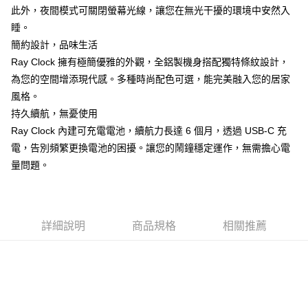
付款後門市自取
此外，夜間模式可關閉螢幕光線，讓您在無光干擾的環境中安然入
每筆NT$120，滿NT$1,000(含以上)免運費
睡。
簡約設計，品味生活
Ray Clock 擁有極簡優雅的外觀，全鋁製機身搭配獨特條紋設計，
為您的空間增添現代感。多種時尚配色可選，能完美融入您的居家
風格。
持久續航，無憂使用
Ray Clock 內建可充電電池，續航力長達 6 個月，透過 USB-C 充
電，告別頻繁更換電池的困擾。讓您的鬧鐘穩定運作，無需擔心電
量問題。
詳細說明
商品規格
相關推薦