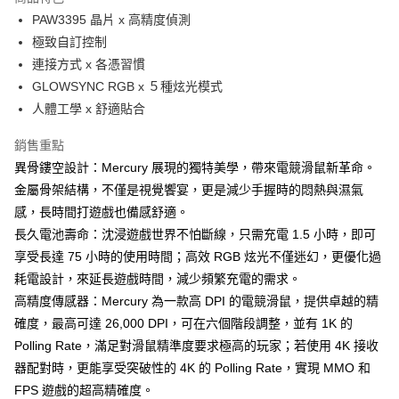
6 期 0 利率 每期
NT$403
21家銀行
合作金庫商業銀行
第一商業銀行
PAW3395 晶片 x 高精度偵測
華南商業銀行
彰化商業銀行
合作金庫商業銀行
第一商業銀行
LINE Pay
極致自訂控制
上海商業儲蓄銀行
台北富邦商業銀行
華南商業銀行
彰化商業銀行
國泰世華商業銀行
兆豐國際商業銀行
連接方式 x 各憑習慣
Apple Pay
上海商業儲蓄銀行
台北富邦商業銀行
臺灣中小企業銀行
台中商業銀行
GLOWSYNC RGB x ５種炫光模式
國泰世華商業銀行
兆豐國際商業銀行
匯豐（台灣）商業銀行
華泰商業銀行
ATM付款
臺灣中小企業銀行
台中商業銀行
人體工學 x 舒適貼合
聯邦商業銀行
遠東國際商業銀行
匯豐（台灣）商業銀行
華泰商業銀行
元大商業銀行
永豐商業銀行
銷售重點
聯邦商業銀行
遠東國際商業銀行
運送方式
玉山商業銀行
星展（台灣）商業銀行
元大商業銀行
永豐商業銀行
異骨鏤空設計：Mercury 展現的獨特美學，帶來電競滑鼠新革命。
台新國際商業銀行
中國信託商業銀行
付款後全家取貨
玉山商業銀行
星展（台灣）商業銀行
金屬骨架結構，不僅是視覺饗宴，更是減少手握時的悶熱與濕氣
台灣樂天信用卡公司
每筆NT$80，滿NT$1,000(含以上)免運費
台新國際商業銀行
中國信託商業銀行
感，長時間打遊戲也備感舒適。
台灣樂天信用卡公司
付款後7-11取貨
長久電池壽命：沈浸遊戲世界不怕斷線，只需充電 1.5 小時，即可
享受長達 75 小時的使用時間；高效 RGB 炫光不僅迷幻，更優化過
每筆NT$80，滿NT$1,000(含以上)免運費
耗電設計，來延長遊戲時間，減少頻繁充電的需求。
黑貓宅急便
高精度傳感器：Mercury 為一款高 DPI 的電競滑鼠，提供卓越的精
每筆NT$120，滿NT$1,000(含以上)免運費
確度，最高可達 26,000 DPI，可在六個階段調整，並有 1K 的
Polling Rate，滿足對滑鼠精準度要求極高的玩家；若使用 4K 接收
黑貓宅配(離島)
器配對時，更能享受突破性的 4K 的 Polling Rate，實現 MMO 和
每筆NT$250，滿NT$2,000(含以上)免運費
FPS 遊戲的超高精確度。