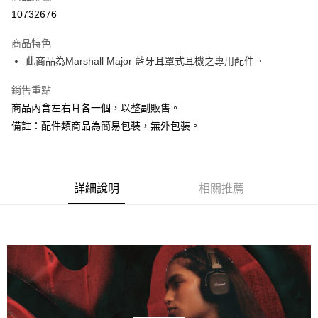
LINE Pay
10732676
Apple Pay
商品特色
ATM付款
此商品為Marshall Major 藍牙耳罩式耳機之專用配件。
銷售重點
運送方式
商品內含左右耳各一個，以整副販售。
付款後全家取貨
備註：配件類商品為簡易包裝，無外包裝。
每筆NT$80，滿NT$1,000(含以上)免運費
付款後7-11取貨
每筆NT$80，滿NT$1,000(含以上)免運費
詳細說明
相關推薦
黑貓宅急便
每筆NT$120，滿NT$1,000(含以上)免運費
黑貓宅配(離島)
每筆NT$250，滿NT$2,000(含以上)免運費
付款後門市自取
每筆NT$120，滿NT$1,000(含以上)免運費