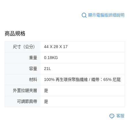
顯示電腦版詳細說明
商品規格
尺寸（公分）
44 X 28 X 17
重量
0.18KG
容量
21L
材料
100% 再生環保聚酯纖維 / 織帶：65% 尼龍
外置拉鏈夾層
是
可調節肩帶
是
客服