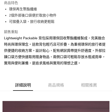
商品特色
6 期 0 利率 每期
NT$250
21家銀行
合作金庫商業銀行
第一商業銀行
環保再生聚酯纖維
華南商業銀行
彰化商業銀行
合作金庫商業銀行
第一商業銀行
LINE Pay
2個外部後口袋便於取放小物件
上海商業儲蓄銀行
台北富邦商業銀行
華南商業銀行
彰化商業銀行
國泰世華商業銀行
兆豐國際商業銀行
可摺疊入袋，旅行收納更輕鬆
Apple Pay
上海商業儲蓄銀行
台北富邦商業銀行
臺灣中小企業銀行
台中商業銀行
國泰世華商業銀行
兆豐國際商業銀行
銷售重點
匯豐（台灣）商業銀行
華泰商業銀行
ATM付款
臺灣中小企業銀行
台中商業銀行
聯邦商業銀行
遠東國際商業銀行
Lightweight Packable 背包採用環保回收聚酯纖維製成，完美融合
匯豐（台灣）商業銀行
華泰商業銀行
元大商業銀行
永豐商業銀行
時尚與環保理念。這款背包輕巧且可折疊，為重視環保的旅行者提
聯邦商業銀行
遠東國際商業銀行
運送方式
玉山商業銀行
星展（台灣）商業銀行
元大商業銀行
永豐商業銀行
供便捷的收納方案。設計貼心，配有網狀肩帶提升舒適度，外部拉
台新國際商業銀行
中國信託商業銀行
黑貓宅急便
玉山商業銀行
星展（台灣）商業銀行
鍊口袋方便快速取用隨身物品，兩側口袋可輕鬆存放水瓶或雨傘，
台灣樂天信用卡公司
每筆NT$120，滿NT$1,000(含以上)免運費
台新國際商業銀行
中國信託商業銀行
實用與便利兼備，是追求風格與實用的理想之選。
台灣樂天信用卡公司
黑貓宅配(離島)
每筆NT$250，滿NT$2,000(含以上)免運費
付款後門市自取
詳細說明
商品規格
相關推薦
每筆NT$120，滿NT$1,000(含以上)免運費