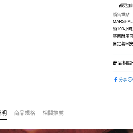
台新國
玉山商
都更加
黑貓宅急
台灣樂
台新國
銷售重點
每筆NT$1
台灣樂
MARSHA
黑貓宅配(
約100小
每筆NT$2
堅固耐用
自定義M
付款後門
每筆NT$1
商品相關分
Marsha
分享
新品上市
► 耳機類
說明
商品規格
相關推薦