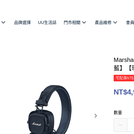
品牌選擇
UU生活誌
門市相關
產品維修
會
Marsh
藍】【
宅配滿NT$
NT$4,
數量