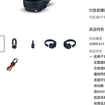
付款與運
宅配滿NT$
付款方式
商品特色
信用卡一
商品編號
10895313
信用卡分
商品特色
3 期 
經典不
6 期 
合作金
從震撼
華南商
在每個
合作金
LINE Pay
上海商
華南商
播放時
國泰世
Apple Pay
上海商
首選伴
臺灣中
國泰世
得信賴
匯豐（
ATM付款
臺灣中
聯邦商
用MAR
匯豐（
元大商
起語音
聯邦商
玉山商
運送方式
元大商
地降低