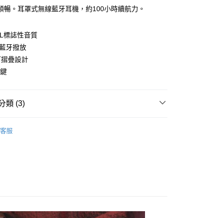
際商業銀行
中國信託商業銀行
業銀行
星展（台灣）商業銀行
順暢。耳罩式無線藍牙耳機，約100小時續航力。
便
天信用卡公司
際商業銀行
中國信託商業銀行
20，滿NT$1,000(含以上)免運費
天信用卡公司
LL標誌性音質
離島)
時藍牙撥放
50，滿NT$2,000(含以上)免運費
可摺疊設計
按鍵
市自取
20，滿NT$1,000(含以上)免運費
類 (3)
ll｜英倫搖滾經典
耳罩式耳機
客服
耳罩式