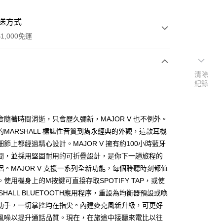
送方式
1,000免運
清除
次付款
紀錄
期付款
0 利率 每期
NT$1,663
21家銀行
會隨著時間消逝，只會歷久彌新，MAJOR V 也不例外。
0 利率 每期
NT$831
21家銀行
庫商業銀行
第一商業銀行
的MARSHALL 標誌性音質到雋永經典的外觀，這款耳機
業銀行
彰化商業銀行
細節上都經過精心設計。MAJOR V 擁有約100小時藍牙
庫商業銀行
第一商業銀行
業儲蓄銀行
台北富邦商業銀行
業銀行
彰化商業銀行
間，並採用堅固耐用的可折疊設計，是你下一趟旅程的
華商業銀行
兆豐國際商業銀行
業儲蓄銀行
台北富邦商業銀行
侶。MAJOR V 支援一系列全新功能，每個聆聽時刻都值
小企業銀行
台中商業銀行
華商業銀行
兆豐國際商業銀行
。使用機身上的M按鍵可直接存取SPOTIFY TAP，或使
台灣）商業銀行
華泰商業銀行
小企業銀行
台中商業銀行
業銀行
遠東國際商業銀行
SHALL BLUETOOTH應用程序，重設為均衡器預設或喚
台灣）商業銀行
華泰商業銀行
業銀行
永豐商業銀行
助手，一切掌控均在指尖。內建麥克風新升級，可更好
業銀行
遠東國際商業銀行
業銀行
星展（台灣）商業銀行
業銀行
永豐商業銀行
風噪以提升通話品質。現在，在旅途中接聽來電比以往