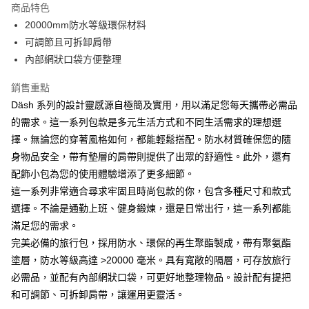
商品特色
6 期 0 利率 每期
NT$481
21家銀行
合作金庫商業銀行
第一商業銀行
20000mm防水等級環保材料
華南商業銀行
彰化商業銀行
合作金庫商業銀行
第一商業銀行
LINE Pay
可調節且可拆卸肩帶
上海商業儲蓄銀行
台北富邦商業銀行
華南商業銀行
彰化商業銀行
國泰世華商業銀行
兆豐國際商業銀行
內部網狀口袋方便整理
Apple Pay
上海商業儲蓄銀行
台北富邦商業銀行
臺灣中小企業銀行
台中商業銀行
國泰世華商業銀行
兆豐國際商業銀行
銷售重點
匯豐（台灣）商業銀行
華泰商業銀行
ATM付款
臺灣中小企業銀行
台中商業銀行
聯邦商業銀行
遠東國際商業銀行
Däsh 系列的設計靈感源自極簡及實用，用以滿足您每天攜帶必需品
匯豐（台灣）商業銀行
華泰商業銀行
元大商業銀行
永豐商業銀行
的需求。這一系列包款是多元生活方式和不同生活需求的理想選
聯邦商業銀行
遠東國際商業銀行
運送方式
玉山商業銀行
星展（台灣）商業銀行
元大商業銀行
永豐商業銀行
擇。無論您的穿著風格如何，都能輕鬆搭配。防水材質確保您的隨
台新國際商業銀行
中國信託商業銀行
黑貓宅急便
玉山商業銀行
星展（台灣）商業銀行
身物品安全，帶有墊層的肩帶則提供了出眾的舒適性。此外，還有
台灣樂天信用卡公司
每筆NT$120，滿NT$1,000(含以上)免運費
台新國際商業銀行
中國信託商業銀行
配飾小包為您的使用體驗增添了更多細節。
台灣樂天信用卡公司
黑貓宅配(離島)
這一系列非常適合尋求牢固且時尚包款的你，包含多種尺寸和款式
選擇。不論是通勤上班、健身鍛煉，還是日常出行，這一系列都能
每筆NT$250，滿NT$2,000(含以上)免運費
滿足您的需求。
付款後門市自取
完美必備的旅行包，採用防水、環保的再生聚酯製成，帶有聚氨酯
每筆NT$120，滿NT$1,000(含以上)免運費
塗層，防水等級高達 >20000 毫米。具有寬敞的隔層，可存放旅行
必需品，並配有內部網狀口袋，可更好地整理物品。設計配有提把
和可調節、可拆卸肩帶，讓運用更靈活。