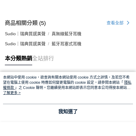
商品相關分類 (5)
查看全部
Sudio｜瑞典質感美聲
真無線藍牙耳機
Sudio｜瑞典質感美聲
藍牙耳塞式耳機
本分類熱銷
全站排行
本網站中使用 cookie，欲查詢有關本網站使用 cookie 方式之詳情，及若您不希
熱門標籤
望在電腦上使用 cookie 時應如何變更電腦的 cookie 設定，請參閱本網站「
隱私
權條款
」之 Cookie 聲明。您繼續使用本網站即表示您同意本公司得按本網站使
用條款之 Cookie 聲明使用 cookie。
了解更多 >
我知道了