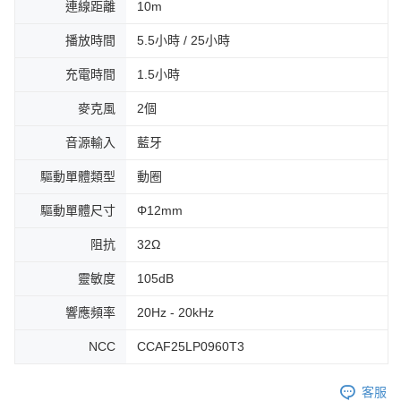
連線距離
10m
播放時間
5.5小時 / 25小時
充電時間
1.5小時
麥克風
2個
音源輸入
藍牙
驅動單體類型
動圈
驅動單體尺寸
Φ12mm
阻抗
32Ω
靈敏度
105dB
響應頻率
20Hz - 20kHz
NCC
CCAF25LP0960T3
客服