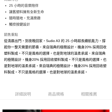
6 期 0 利率 每期
NT$213
21家銀行
合作金庫商業銀行
第一商業銀行
25 小時的音樂陪伴
華南商業銀行
彰化商業銀行
合作金庫商業銀行
第一商業銀行
LINE Pay
讓舊塑料擁有全新生命
上海商業儲蓄銀行
台北富邦商業銀行
華南商業銀行
彰化商業銀行
國泰世華商業銀行
兆豐國際商業銀行
隨時隨地，充滿樂趣
Apple Pay
上海商業儲蓄銀行
台北富邦商業銀行
臺灣中小企業銀行
台中商業銀行
觸控按鍵設計
國泰世華商業銀行
兆豐國際商業銀行
匯豐（台灣）商業銀行
華泰商業銀行
ATM付款
臺灣中小企業銀行
台中商業銀行
聯邦商業銀行
遠東國際商業銀行
銷售重點
匯豐（台灣）商業銀行
華泰商業銀行
元大商業銀行
永豐商業銀行
從清晨出門，到夜晚回家，Sudio A3 的 25 小時超長續航能力，撐
聯邦商業銀行
遠東國際商業銀行
運送方式
玉山商業銀行
星展（台灣）商業銀行
元大商業銀行
永豐商業銀行
起你一整天需要的節奏，來自瑞典的極簡設計，機身20% 採用回收
台新國際商業銀行
中國信託商業銀行
付款後全家取貨
玉山商業銀行
星展（台灣）商業銀行
塑料製成。不只是風格的選擇，也是對地球的溫柔承諾，來自瑞典
台灣樂天信用卡公司
每筆NT$80，滿NT$1,000(含以上)免運費
台新國際商業銀行
中國信託商業銀行
的極簡設計，機身20% 採用回收塑料製成。不只是風格的選擇，也
台灣樂天信用卡公司
付款後7-11取貨
是對地球的溫柔承諾，來自瑞典的極簡設計，機身20% 採用回收塑
料製成。不只是風格的選擇，也是對地球的溫柔承諾。
每筆NT$80，滿NT$1,000(含以上)免運費
黑貓宅急便
每筆NT$120，滿NT$1,000(含以上)免運費
詳細說明
商品規格
相關推薦
黑貓宅配(離島)
每筆NT$250，滿NT$2,000(含以上)免運費