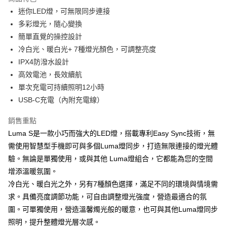
6 期 0 利率 每期
NT$231
21家銀行
合作金庫商業銀行
第一商業銀行
迷你LED燈，可無限同步連接
華南商業銀行
彰化商業銀行
合作金庫商業銀行
第一商業銀行
LINE Pay
多彩燈光，隨心變換
上海商業儲蓄銀行
台北富邦商業銀行
華南商業銀行
彰化商業銀行
國泰世華商業銀行
兆豐國際商業銀行
簡單直覺的操控設計
Apple Pay
上海商業儲蓄銀行
台北富邦商業銀行
臺灣中小企業銀行
台中商業銀行
冷白光、暖白光+ 7種燈光顏色，可調整亮度
國泰世華商業銀行
兆豐國際商業銀行
匯豐（台灣）商業銀行
華泰商業銀行
ATM付款
臺灣中小企業銀行
台中商業銀行
IPX4防潑水設計
聯邦商業銀行
遠東國際商業銀行
匯豐（台灣）商業銀行
華泰商業銀行
高效電池，長效續航
元大商業銀行
永豐商業銀行
聯邦商業銀行
遠東國際商業銀行
運送方式
單次充電可持續照明12小時
玉山商業銀行
星展（台灣）商業銀行
元大商業銀行
永豐商業銀行
USB-C充電（內附充電線）
台新國際商業銀行
中國信託商業銀行
付款後全家取貨
玉山商業銀行
星展（台灣）商業銀行
台灣樂天信用卡公司
每筆NT$80，滿NT$1,000(含以上)免運費
台新國際商業銀行
中國信託商業銀行
銷售重點
台灣樂天信用卡公司
付款後7-11取貨
Luma S是一款小巧而強大的LED燈，搭載專利Easy Sync技術，無
需使用智慧型手機即可與多個Luma燈同步，打造無限連接的燈光體
每筆NT$80，滿NT$1,000(含以上)免運費
驗。無論是單獨使用，或與其他 Luma燈組合，它都能為您的空間
黑貓宅急便
增添溫暖氛圍。
每筆NT$120，滿NT$1,000(含以上)免運費
冷白光、暖白光之外，另有7種顏色選擇，滿足不同的環境與情境需
求。具備亮度調節功能，可自由調整燈光強度，營造最適合的氛
黑貓宅配(離島)
圍。可單獨使用，營造溫馨燭光般的暖意，也可與其他Luma燈同步
每筆NT$250，滿NT$2,000(含以上)免運費
照明，提升整體燈光層次感。