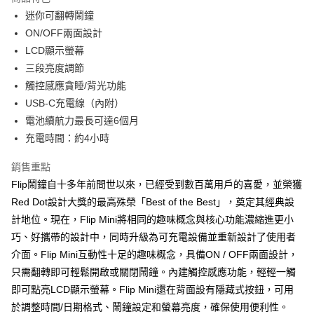
6 期 0 利率 每期
NT$165
21家銀行
合作金庫商業銀行
第一商業銀行
迷你可翻轉鬧鐘
華南商業銀行
彰化商業銀行
合作金庫商業銀行
第一商業銀行
LINE Pay
ON/OFF兩面設計
上海商業儲蓄銀行
台北富邦商業銀行
華南商業銀行
彰化商業銀行
國泰世華商業銀行
兆豐國際商業銀行
LCD顯示螢幕
Apple Pay
上海商業儲蓄銀行
台北富邦商業銀行
臺灣中小企業銀行
台中商業銀行
三段亮度調節
國泰世華商業銀行
兆豐國際商業銀行
匯豐（台灣）商業銀行
華泰商業銀行
ATM付款
臺灣中小企業銀行
台中商業銀行
觸控感應貪睡/背光功能
聯邦商業銀行
遠東國際商業銀行
匯豐（台灣）商業銀行
華泰商業銀行
USB-C充電線（內附）
元大商業銀行
永豐商業銀行
聯邦商業銀行
遠東國際商業銀行
運送方式
電池續航力最長可達6個月
玉山商業銀行
星展（台灣）商業銀行
元大商業銀行
永豐商業銀行
充電時間：約4小時
台新國際商業銀行
中國信託商業銀行
付款後全家取貨
玉山商業銀行
星展（台灣）商業銀行
台灣樂天信用卡公司
每筆NT$80，滿NT$1,000(含以上)免運費
台新國際商業銀行
中國信託商業銀行
銷售重點
台灣樂天信用卡公司
付款後7-11取貨
Flip鬧鐘自十多年前問世以來，已經受到數百萬用戶的喜愛，並榮獲
Red Dot設計大獎的最高殊榮「Best of the Best」，奠定其經典設
每筆NT$80，滿NT$1,000(含以上)免運費
計地位。現在，Flip Mini將相同的趣味概念與核心功能濃縮進更小
黑貓宅急便
巧、好攜帶的設計中，同時升級為可充電設備並重新設計了使用者
每筆NT$120，滿NT$1,000(含以上)免運費
介面。Flip Mini互動性十足的趣味概念，具備ON / OFF兩面設計，
只需翻轉即可輕鬆開啟或關閉鬧鐘。內建觸控感應功能，輕輕一觸
黑貓宅配(離島)
即可點亮LCD顯示螢幕。Flip Mini還在背面設有隱藏式按鈕，可用
每筆NT$250，滿NT$2,000(含以上)免運費
於調整時間/日期格式、鬧鐘設定和螢幕亮度，確保使用便利性。