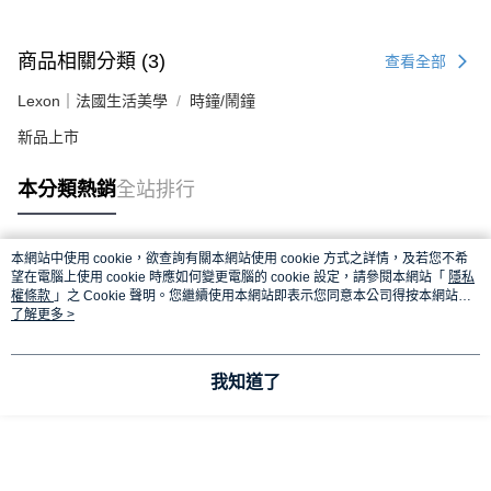
商品相關分類 (3)
查看全部
Lexon｜法國生活美學
時鐘/鬧鐘
新品上市
本分類熱銷
全站排行
本網站中使用 cookie，欲查詢有關本網站使用 cookie 方式之詳情，及若您不希
熱門標籤
望在電腦上使用 cookie 時應如何變更電腦的 cookie 設定，請參閱本網站「
隱私
權條款
」之 Cookie 聲明。您繼續使用本網站即表示您同意本公司得按本網站使
用條款之 Cookie 聲明使用 cookie。
了解更多 >
我知道了