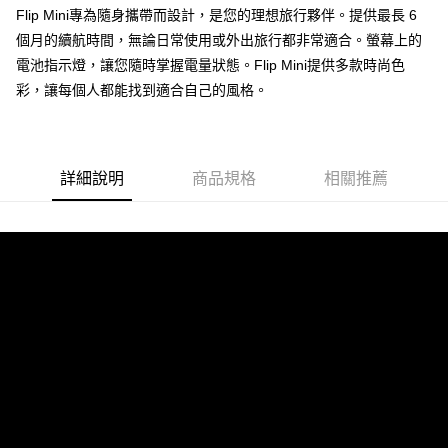
付款後門市自取
Flip Mini專為隨身攜帶而設計，是您的理想旅行夥伴。提供最長 6
每筆NT$120，滿NT$1,000(含以上)免運費
個月的續航時間，無論日常使用或外出旅行都非常適合。螢幕上的
電池指示燈，讓您隨時掌握電量狀態。Flip Mini提供多款時尚色
彩，讓每個人都能找到適合自己的風格。
詳細說明
商品規格
相關推薦