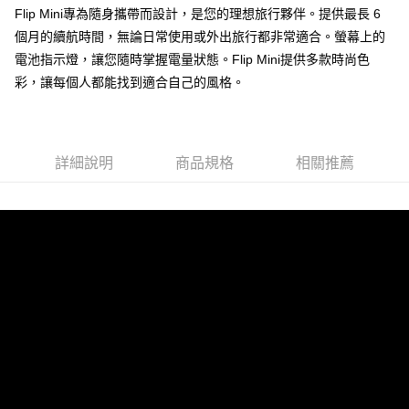
付款後門市自取
Flip Mini專為隨身攜帶而設計，是您的理想旅行夥伴。提供最長 6
每筆NT$120，滿NT$1,000(含以上)免運費
個月的續航時間，無論日常使用或外出旅行都非常適合。螢幕上的
電池指示燈，讓您隨時掌握電量狀態。Flip Mini提供多款時尚色
彩，讓每個人都能找到適合自己的風格。
詳細說明
商品規格
相關推薦