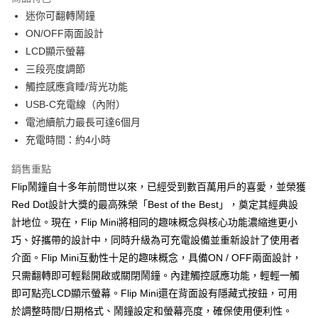
6 期 0 利率 每期
NT$165
21家銀行
合作金庫商業銀行
第一商業銀行
迷你可翻轉鬧鐘
華南商業銀行
彰化商業銀行
合作金庫商業銀行
第一商業銀行
LINE Pay
ON/OFF兩面設計
上海商業儲蓄銀行
台北富邦商業銀行
華南商業銀行
彰化商業銀行
國泰世華商業銀行
兆豐國際商業銀行
LCD顯示螢幕
Apple Pay
上海商業儲蓄銀行
台北富邦商業銀行
臺灣中小企業銀行
台中商業銀行
三段亮度調節
國泰世華商業銀行
兆豐國際商業銀行
匯豐（台灣）商業銀行
華泰商業銀行
ATM付款
臺灣中小企業銀行
台中商業銀行
觸控感應貪睡/背光功能
聯邦商業銀行
遠東國際商業銀行
匯豐（台灣）商業銀行
華泰商業銀行
USB-C充電線（內附）
元大商業銀行
永豐商業銀行
聯邦商業銀行
遠東國際商業銀行
運送方式
電池續航力最長可達6個月
玉山商業銀行
星展（台灣）商業銀行
元大商業銀行
永豐商業銀行
充電時間：約4小時
台新國際商業銀行
中國信託商業銀行
付款後全家取貨
玉山商業銀行
星展（台灣）商業銀行
台灣樂天信用卡公司
每筆NT$80，滿NT$1,000(含以上)免運費
台新國際商業銀行
中國信託商業銀行
銷售重點
台灣樂天信用卡公司
付款後7-11取貨
Flip鬧鐘自十多年前問世以來，已經受到數百萬用戶的喜愛，並榮獲
Red Dot設計大獎的最高殊榮「Best of the Best」，奠定其經典設
每筆NT$80，滿NT$1,000(含以上)免運費
計地位。現在，Flip Mini將相同的趣味概念與核心功能濃縮進更小
黑貓宅急便
巧、好攜帶的設計中，同時升級為可充電設備並重新設計了使用者
每筆NT$120，滿NT$1,000(含以上)免運費
介面。Flip Mini互動性十足的趣味概念，具備ON / OFF兩面設計，
只需翻轉即可輕鬆開啟或關閉鬧鐘。內建觸控感應功能，輕輕一觸
黑貓宅配(離島)
即可點亮LCD顯示螢幕。Flip Mini還在背面設有隱藏式按鈕，可用
每筆NT$250，滿NT$2,000(含以上)免運費
於調整時間/日期格式、鬧鐘設定和螢幕亮度，確保使用便利性。