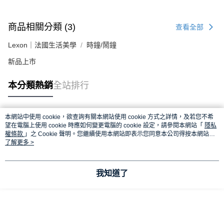
商品相關分類 (3)
查看全部
Lexon｜法國生活美學
時鐘/鬧鐘
新品上市
本分類熱銷
全站排行
本網站中使用 cookie，欲查詢有關本網站使用 cookie 方式之詳情，及若您不希
熱門標籤
望在電腦上使用 cookie 時應如何變更電腦的 cookie 設定，請參閱本網站「
隱私
權條款
」之 Cookie 聲明。您繼續使用本網站即表示您同意本公司得按本網站使
用條款之 Cookie 聲明使用 cookie。
了解更多 >
我知道了