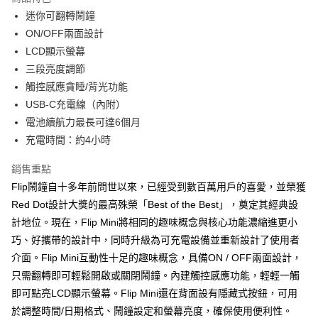
6 期 0 利率 每期
NT$165
21家銀行
合作金庫商業銀行
第一商業銀行
迷你可翻轉鬧鐘
華南商業銀行
彰化商業銀行
合作金庫商業銀行
第一商業銀行
LINE Pay
ON/OFF兩面設計
上海商業儲蓄銀行
台北富邦商業銀行
華南商業銀行
彰化商業銀行
國泰世華商業銀行
兆豐國際商業銀行
LCD顯示螢幕
Apple Pay
上海商業儲蓄銀行
台北富邦商業銀行
臺灣中小企業銀行
台中商業銀行
三段亮度調節
國泰世華商業銀行
兆豐國際商業銀行
匯豐（台灣）商業銀行
華泰商業銀行
ATM付款
臺灣中小企業銀行
台中商業銀行
觸控感應貪睡/背光功能
聯邦商業銀行
遠東國際商業銀行
匯豐（台灣）商業銀行
華泰商業銀行
USB-C充電線（內附）
元大商業銀行
永豐商業銀行
聯邦商業銀行
遠東國際商業銀行
運送方式
電池續航力最長可達6個月
玉山商業銀行
星展（台灣）商業銀行
元大商業銀行
永豐商業銀行
充電時間：約4小時
台新國際商業銀行
中國信託商業銀行
付款後全家取貨
玉山商業銀行
星展（台灣）商業銀行
台灣樂天信用卡公司
每筆NT$80，滿NT$1,000(含以上)免運費
台新國際商業銀行
中國信託商業銀行
銷售重點
台灣樂天信用卡公司
付款後7-11取貨
Flip鬧鐘自十多年前問世以來，已經受到數百萬用戶的喜愛，並榮獲
Red Dot設計大獎的最高殊榮「Best of the Best」，奠定其經典設
每筆NT$80，滿NT$1,000(含以上)免運費
計地位。現在，Flip Mini將相同的趣味概念與核心功能濃縮進更小
黑貓宅急便
巧、好攜帶的設計中，同時升級為可充電設備並重新設計了使用者
每筆NT$120，滿NT$1,000(含以上)免運費
介面。Flip Mini互動性十足的趣味概念，具備ON / OFF兩面設計，
只需翻轉即可輕鬆開啟或關閉鬧鐘。內建觸控感應功能，輕輕一觸
黑貓宅配(離島)
即可點亮LCD顯示螢幕。Flip Mini還在背面設有隱藏式按鈕，可用
每筆NT$250，滿NT$2,000(含以上)免運費
於調整時間/日期格式、鬧鐘設定和螢幕亮度，確保使用便利性。