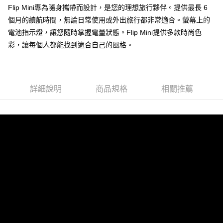
付款後門市自取
Flip Mini專為隨身攜帶而設計，是您的理想旅行夥伴。提供最長 6
每筆NT$120，滿NT$1,000(含以上)免運費
個月的續航時間，無論日常使用或外出旅行都非常適合。螢幕上的
電池指示燈，讓您隨時掌握電量狀態。Flip Mini提供多款時尚色
彩，讓每個人都能找到適合自己的風格。
詳細說明
商品規格
相關推薦