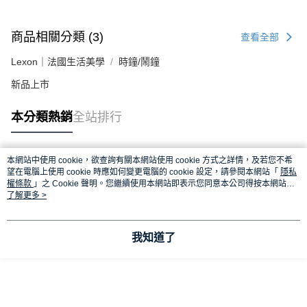
商品相關分類 (3)
查看全部
Lexon｜法國生活美學
時鐘/鬧鐘
新品上市
本分類熱銷
全站排行
本網站中使用 cookie，欲查詢有關本網站使用 cookie 方式之詳情，及若您不希
熱門標籤
望在電腦上使用 cookie 時應如何變更電腦的 cookie 設定，請參閱本網站「
隱私
權條款
」之 Cookie 聲明。您繼續使用本網站即表示您同意本公司得按本網站使
用條款之 Cookie 聲明使用 cookie。
了解更多 >
我知道了