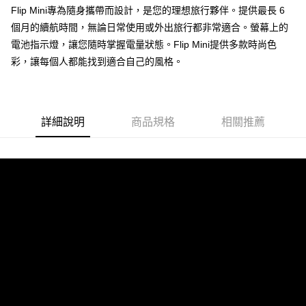
付款後門市自取
Flip Mini專為隨身攜帶而設計，是您的理想旅行夥伴。提供最長 6
每筆NT$120，滿NT$1,000(含以上)免運費
個月的續航時間，無論日常使用或外出旅行都非常適合。螢幕上的
電池指示燈，讓您隨時掌握電量狀態。Flip Mini提供多款時尚色
彩，讓每個人都能找到適合自己的風格。
詳細說明
商品規格
相關推薦