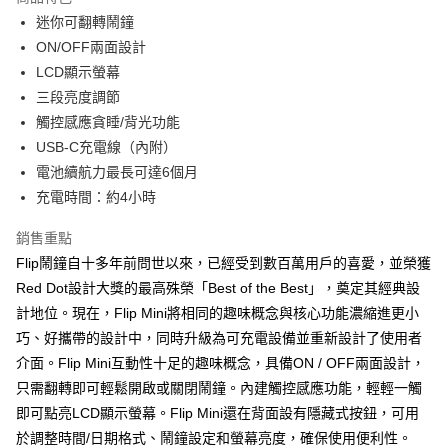
6 期 0 利率 每期
NT$165
21家銀行
合作金庫商業銀行
第一商業銀行
迷你可翻轉鬧鐘
華南商業銀行
彰化商業銀行
合作金庫商業銀行
第一商業銀行
LINE Pay
ON/OFF兩面設計
上海商業儲蓄銀行
台北富邦商業銀行
華南商業銀行
彰化商業銀行
國泰世華商業銀行
兆豐國際商業銀行
LCD顯示螢幕
Apple Pay
上海商業儲蓄銀行
台北富邦商業銀行
臺灣中小企業銀行
台中商業銀行
三段亮度調節
國泰世華商業銀行
兆豐國際商業銀行
匯豐（台灣）商業銀行
華泰商業銀行
ATM付款
臺灣中小企業銀行
台中商業銀行
觸控感應貪睡/背光功能
聯邦商業銀行
遠東國際商業銀行
匯豐（台灣）商業銀行
華泰商業銀行
USB-C充電線（內附）
元大商業銀行
永豐商業銀行
聯邦商業銀行
遠東國際商業銀行
運送方式
電池續航力最長可達6個月
玉山商業銀行
星展（台灣）商業銀行
元大商業銀行
永豐商業銀行
充電時間：約4小時
台新國際商業銀行
中國信託商業銀行
付款後全家取貨
玉山商業銀行
星展（台灣）商業銀行
台灣樂天信用卡公司
每筆NT$80，滿NT$1,000(含以上)免運費
台新國際商業銀行
中國信託商業銀行
銷售重點
台灣樂天信用卡公司
付款後7-11取貨
Flip鬧鐘自十多年前問世以來，已經受到數百萬用戶的喜愛，並榮獲
Red Dot設計大獎的最高殊榮「Best of the Best」，奠定其經典設
每筆NT$80，滿NT$1,000(含以上)免運費
計地位。現在，Flip Mini將相同的趣味概念與核心功能濃縮進更小
黑貓宅急便
巧、好攜帶的設計中，同時升級為可充電設備並重新設計了使用者
每筆NT$120，滿NT$1,000(含以上)免運費
介面。Flip Mini互動性十足的趣味概念，具備ON / OFF兩面設計，
只需翻轉即可輕鬆開啟或關閉鬧鐘。內建觸控感應功能，輕輕一觸
黑貓宅配(離島)
即可點亮LCD顯示螢幕。Flip Mini還在背面設有隱藏式按鈕，可用
每筆NT$250，滿NT$2,000(含以上)免運費
於調整時間/日期格式、鬧鐘設定和螢幕亮度，確保使用便利性。