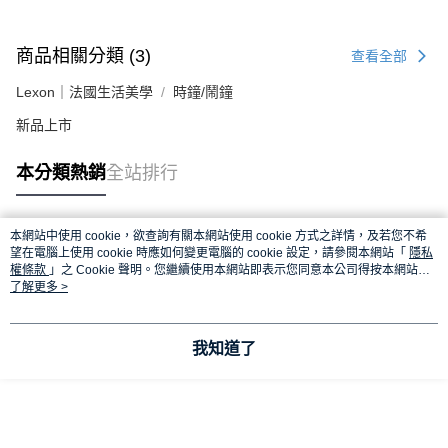
商品相關分類 (3)
查看全部
Lexon｜法國生活美學
時鐘/鬧鐘
新品上市
本分類熱銷
全站排行
本網站中使用 cookie，欲查詢有關本網站使用 cookie 方式之詳情，及若您不希
熱門標籤
望在電腦上使用 cookie 時應如何變更電腦的 cookie 設定，請參閱本網站「
隱私
權條款
」之 Cookie 聲明。您繼續使用本網站即表示您同意本公司得按本網站使
用條款之 Cookie 聲明使用 cookie。
了解更多 >
我知道了