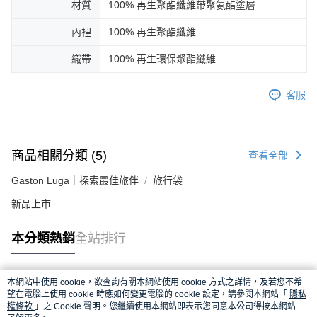
材質
100% 再生聚酯纖維帶聚氨酯塗層
內裡
100% 再生聚酯纖維
織帶
100% 再生環保聚酯纖維
客服
商品相關分類 (5)
查看全部
Gaston Luga｜探索最佳旅伴
旅行袋
新品上市
本分類熱銷
全站排行
本網站中使用 cookie，欲查詢有關本網站使用 cookie 方式之詳情，及若您不希
熱門標籤
望在電腦上使用 cookie 時應如何變更電腦的 cookie 設定，請參閱本網站「
隱私
權條款
」之 Cookie 聲明。您繼續使用本網站即表示您同意本公司得按本網站使