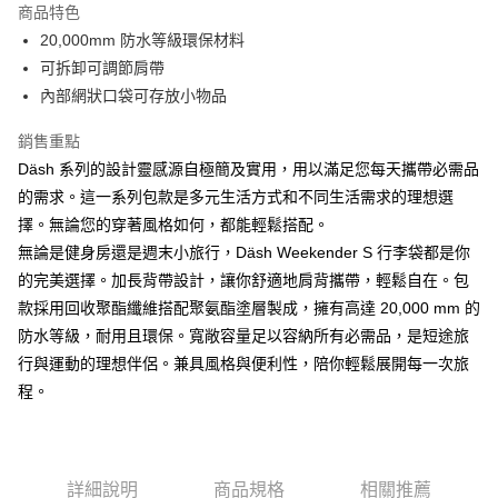
商品特色
6 期 0 利率 每期
NT$398
21家銀行
合作金庫商業銀行
第一商業銀行
20,000mm 防水等級環保材料
華南商業銀行
彰化商業銀行
合作金庫商業銀行
第一商業銀行
LINE Pay
可拆卸可調節肩帶
上海商業儲蓄銀行
台北富邦商業銀行
華南商業銀行
彰化商業銀行
國泰世華商業銀行
兆豐國際商業銀行
內部網狀口袋可存放小物品
Apple Pay
上海商業儲蓄銀行
台北富邦商業銀行
臺灣中小企業銀行
台中商業銀行
國泰世華商業銀行
兆豐國際商業銀行
銷售重點
匯豐（台灣）商業銀行
華泰商業銀行
ATM付款
臺灣中小企業銀行
台中商業銀行
聯邦商業銀行
遠東國際商業銀行
Däsh 系列的設計靈感源自極簡及實用，用以滿足您每天攜帶必需品
匯豐（台灣）商業銀行
華泰商業銀行
元大商業銀行
永豐商業銀行
的需求。這一系列包款是多元生活方式和不同生活需求的理想選
聯邦商業銀行
遠東國際商業銀行
運送方式
玉山商業銀行
星展（台灣）商業銀行
元大商業銀行
永豐商業銀行
擇。無論您的穿著風格如何，都能輕鬆搭配。
台新國際商業銀行
中國信託商業銀行
黑貓宅急便
玉山商業銀行
星展（台灣）商業銀行
無論是健身房還是週末小旅行，Däsh Weekender S 行李袋都是你
台灣樂天信用卡公司
每筆NT$120，滿NT$1,000(含以上)免運費
台新國際商業銀行
中國信託商業銀行
的完美選擇。加長背帶設計，讓你舒適地肩背攜帶，輕鬆自在。包
台灣樂天信用卡公司
黑貓宅配(離島)
款採用回收聚酯纖維搭配聚氨酯塗層製成，擁有高達 20,000 mm 的
防水等級，耐用且環保。寬敞容量足以容納所有必需品，是短途旅
每筆NT$250，滿NT$2,000(含以上)免運費
行與運動的理想伴侶。兼具風格與便利性，陪你輕鬆展開每一次旅
付款後門市自取
程。
每筆NT$120，滿NT$1,000(含以上)免運費
詳細說明
商品規格
相關推薦