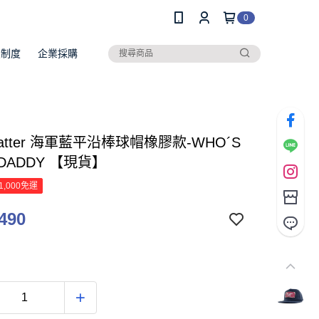
0
員制度
企業採購
 Hatter 海軍藍平沿棒球帽橡膠款-WHO´S
 DADDY 【現貨】
1,000免運
490