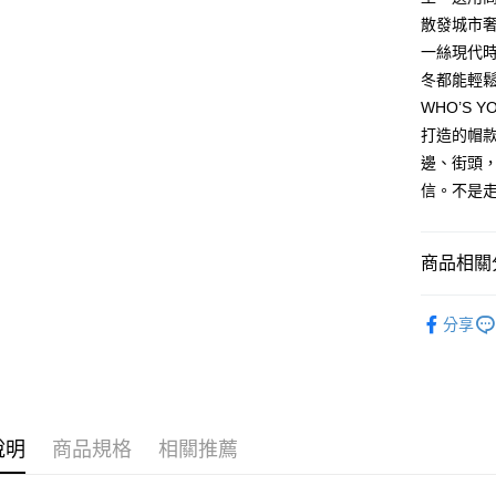
台新國
玉山商
散發城市奢
付款後全
台灣樂
台新國
一絲現代
每筆NT$8
台灣樂
冬都能輕
付款後7-1
WHO’S
每筆NT$8
打造的帽
邊、街頭
黑貓宅急
信。不是
每筆NT$1
黑貓宅配(
商品相關分
每筆NT$2
John Hat
付款後門
分享
每筆NT$1
新品上市
►服飾/造
說明
商品規格
相關推薦