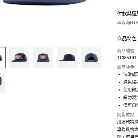
付款與運
超取滿NT$
付款方式
商品特色
信用卡一
商品編號
11085191
信用卡分
商品特色
3 期 
洗燙處
6 期 
合作金
避免陽
華南商
使用微
合作金
LINE Pay
上海商
華南商
請勿浸
國泰世
Apple Pay
上海商
僅可自
臺灣中
國泰世
匯豐（
ATM付款
銷售重點
臺灣中
聯邦商
用這款精
匯豐（
元大商
聯邦商
專為風格
玉山商
運送方式
元大商
型，選用