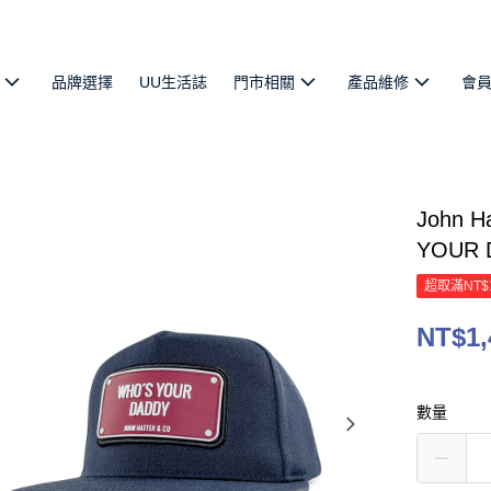
品牌選擇
UU生活誌
門市相關
產品維修
會
John
YOUR
超取滿NT$
NT$1,
數量