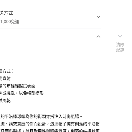
送方式
1,000免運
清除
次付款
紀錄
期付款
0 利率 每期
NT$496
21家銀行
理方式：
0 利率 每期
NT$248
21家銀行
庫商業銀行
第一商業銀行
光直射
業銀行
彰化商業銀行
濕的布輕輕擦拭表面
庫商業銀行
第一商業銀行
業儲蓄銀行
台北富邦商業銀行
業銀行
彰化商業銀行
泡或機洗，以免帽型變形
華商業銀行
兆豐國際商業銀行
業儲蓄銀行
台北富邦商業銀行
然風乾
小企業銀行
台中商業銀行
華商業銀行
兆豐國際商業銀行
台灣）商業銀行
華泰商業銀行
小企業銀行
台中商業銀行
業銀行
遠東國際商業銀行
緻的平沿棒球帽為你的街頭穿搭注入時尚氣場。
台灣）商業銀行
華泰商業銀行
業銀行
永豐商業銀行
業銀行
遠東國際商業銀行
大膽、講究質感的你而設計，這頂帽子擁有俐落的平沿帽
業銀行
星展（台灣）商業銀行
業銀行
永豐商業銀行
高級面料製成，兼具耐用性與精緻質感。俐落的結構輪廓