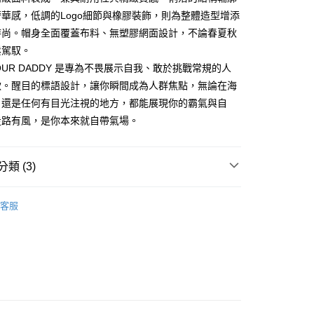
際商業銀行
中國信託商業銀行
業銀行
星展（台灣）商業銀行
華感，低調的Logo細節與橡膠裝飾，則為整體造型增添
家取貨
天信用卡公司
際商業銀行
中國信託商業銀行
時尚。帽身全面覆蓋布料、無塑膠網面設計，不論春夏秋
0，滿NT$1,000(含以上)免運費
天信用卡公司
鬆駕馭。
1取貨
 YOUR DADDY 是專為不畏展示自我、敢於挑戰常規的人
0，滿NT$1,000(含以上)免運費
款。醒目的標語設計，讓你瞬間成為人群焦點，無論在海
，還是任何有目光注視的地方，都能展現你的霸氣與自
便
走路有風，是你本來就自帶氣場。
20，滿NT$1,000(含以上)免運費
離島)
類 (3)
50，滿NT$2,000(含以上)免運費
ter & Co.｜瑞典潮流
市自取
客服
20，滿NT$1,000(含以上)免運費
型配件