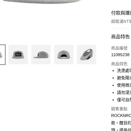
付款與運
超取滿NT$
付款方式
商品特色
信用卡一
商品編號
11085238
信用卡分
商品特色
3 期 
洗燙處
6 期 
合作金
避免陽
華南商
使用微
合作金
LINE Pay
上海商
華南商
請勿浸
國泰世
Apple Pay
上海商
僅可自
臺灣中
國泰世
匯豐（
ATM付款
銷售重點
臺灣中
聯邦商
ROCKN
匯豐（
元大商
聯邦商
款。醒目
玉山商
運送方式
元大商
頭，還是