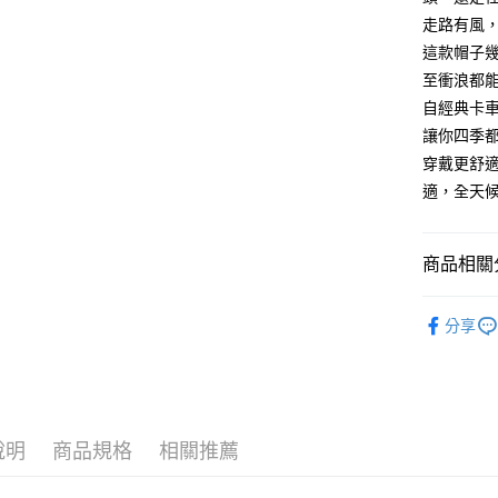
台新國
玉山商
走路有風
付款後全
台灣樂
台新國
這款帽子
每筆NT$8
台灣樂
至衝浪都
付款後7-1
自經典卡
每筆NT$8
讓你四季
穿戴更舒
黑貓宅急
適，全天
每筆NT$1
黑貓宅配(
商品相關分
每筆NT$2
John Hat
付款後門
分享
每筆NT$1
新品上市
►服飾/造
說明
商品規格
相關推薦