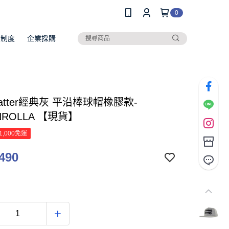
0
員制度
企業採購
 Hatter經典灰 平沿棒球帽橡膠款-
NROLLA 【現貨】
1,000免運
490