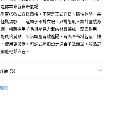
際商業銀行
中國信託商業銀行
業銀行
星展（台灣）商業銀行
，是你本來就自帶氣場。
家取貨
天信用卡公司
際商業銀行
中國信託商業銀行
幾乎百搭各式穿搭風格，不管是正式穿搭、隨性休閒，甚
0，滿NT$1,000(含以上)免運費
天信用卡公司
能輕鬆駕馭——這帽子不挑衣服，只挑態度。設計靈感源
1取貨
車帽，帽體採用羊毛與壓克力混紡材質製成，堅固耐用，
0，滿NT$1,000(含以上)免運費
都能風格滿點。平沿帽簷有效遮陽，背面全布料包覆，讓
適、使用更廣泛。可調式壓扣設計適合多數頭型，服貼舒
便
候都能輕鬆自在。
20，滿NT$1,000(含以上)免運費
離島)
類 (3)
50，滿NT$2,000(含以上)免運費
ter & Co.｜瑞典潮流
市自取
客服
20，滿NT$1,000(含以上)免運費
型配件