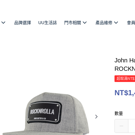
品牌選擇
UU生活誌
門市相關
產品維修
會
John
ROCK
超取滿NT$
NT$1,
數量