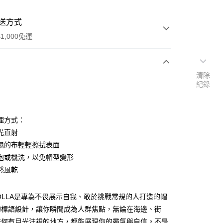
送方式
1,000免運
清除
次付款
紀錄
期付款
0 利率 每期
NT$496
21家銀行
理方式：
0 利率 每期
NT$248
21家銀行
庫商業銀行
第一商業銀行
光直射
業銀行
彰化商業銀行
濕的布輕輕擦拭表面
庫商業銀行
第一商業銀行
業儲蓄銀行
台北富邦商業銀行
業銀行
彰化商業銀行
泡或機洗，以免帽型變形
華商業銀行
兆豐國際商業銀行
業儲蓄銀行
台北富邦商業銀行
然風乾
小企業銀行
台中商業銀行
華商業銀行
兆豐國際商業銀行
台灣）商業銀行
華泰商業銀行
小企業銀行
台中商業銀行
業銀行
遠東國際商業銀行
ROLLA是專為不畏展示自我、敢於挑戰常規的人打造的帽
台灣）商業銀行
華泰商業銀行
業銀行
永豐商業銀行
業銀行
遠東國際商業銀行
的標語設計，讓你瞬間成為人群焦點，無論在海邊、街
業銀行
星展（台灣）商業銀行
業銀行
永豐商業銀行
任何有目光注視的地方，都能展現你的霸氣與自信。不是