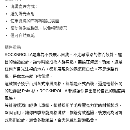
6 期 0 利率 每期
NT$248
21家銀行
合作金庫商業銀行
第一商業銀行
洗燙處理方式：
華南商業銀行
彰化商業銀行
合作金庫商業銀行
第一商業銀行
LINE Pay
避免陽光直射
上海商業儲蓄銀行
台北富邦商業銀行
華南商業銀行
彰化商業銀行
國泰世華商業銀行
兆豐國際商業銀行
使用微濕的布輕輕擦拭表面
Apple Pay
上海商業儲蓄銀行
台北富邦商業銀行
臺灣中小企業銀行
台中商業銀行
請勿浸泡或機洗，以免帽型變形
國泰世華商業銀行
兆豐國際商業銀行
匯豐（台灣）商業銀行
華泰商業銀行
ATM付款
臺灣中小企業銀行
台中商業銀行
僅可自然風乾
聯邦商業銀行
遠東國際商業銀行
匯豐（台灣）商業銀行
華泰商業銀行
元大商業銀行
永豐商業銀行
銷售重點
聯邦商業銀行
遠東國際商業銀行
運送方式
玉山商業銀行
星展（台灣）商業銀行
元大商業銀行
永豐商業銀行
ROCKNROLLA是專為不畏展示自我、不走尋常路的你而設計。醒
台新國際商業銀行
中國信託商業銀行
付款後全家取貨
玉山商業銀行
星展（台灣）商業銀行
目的標語設計，讓你瞬間成為人群焦點，無論在海邊、街頭，還是
台灣樂天信用卡公司
每筆NT$80，滿NT$1,000(含以上)免運費
台新國際商業銀行
中國信託商業銀行
任何有目光注視的地方，都能展現你的霸氣與自信。不是走路有
台灣樂天信用卡公司
付款後7-11取貨
風，是你本來就自帶氣場。
這款帽子幾乎百搭各式穿搭風格，無論是正式西裝，還是輕鬆休閒
每筆NT$80，滿NT$1,000(含以上)免運費
的短褲配 Polo 衫，ROCKNROLLA 都能讓你穿出屬於自己的態度與
黑貓宅急便
風格。
每筆NT$120，滿NT$1,000(含以上)免運費
設計靈感源自經典卡車帽，帽體採用羊毛與壓克力混紡材質製成，
堅固耐用，讓你四季都能風格滿點。帽簷有效遮陽，後方則為可調
黑貓宅配(離島)
式壓扣設計，適合多數頭型，全天佩戴也舒適貼合。
每筆NT$250，滿NT$2,000(含以上)免運費