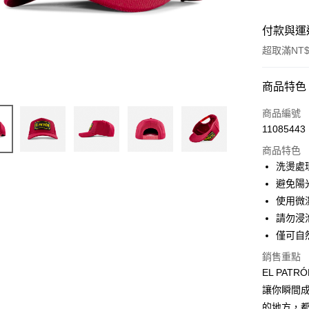
付款與運
超取滿NT$
付款方式
商品特色
信用卡一
商品編號
11085443
信用卡分
商品特色
3 期 
洗燙處
6 期 
合作金
避免陽
華南商
使用微
合作金
LINE Pay
上海商
華南商
請勿浸
國泰世
Apple Pay
上海商
僅可自
臺灣中
國泰世
匯豐（
ATM付款
銷售重點
臺灣中
聯邦商
EL PA
匯豐（
元大商
聯邦商
讓你瞬間
玉山商
運送方式
元大商
的地方，