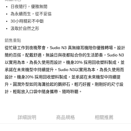
6 期 0 利率 每期
NT$263
21家銀行
合作金庫商業銀行
第一商業銀行
日夜隨行，優雅無間
華南商業銀行
彰化商業銀行
合作金庫商業銀行
第一商業銀行
LINE Pay
為永續而生，從不妥協
上海商業儲蓄銀行
台北富邦商業銀行
華南商業銀行
彰化商業銀行
國泰世華商業銀行
兆豐國際商業銀行
30小時精彩不中斷
Apple Pay
上海商業儲蓄銀行
台北富邦商業銀行
臺灣中小企業銀行
台中商業銀行
汲取於自然之形
國泰世華商業銀行
兆豐國際商業銀行
匯豐（台灣）商業銀行
華泰商業銀行
ATM付款
臺灣中小企業銀行
台中商業銀行
聯邦商業銀行
遠東國際商業銀行
銷售重點
匯豐（台灣）商業銀行
華泰商業銀行
元大商業銀行
永豐商業銀行
從忙碌工作到夜晚聚會，Sudio N3 真無線耳機陪你優雅轉場。設計
聯邦商業銀行
遠東國際商業銀行
運送方式
玉山商業銀行
星展（台灣）商業銀行
元大商業銀行
永豐商業銀行
簡約百搭，配戴舒適，無論日與夜都貼合你的生活節奏，Sudio N3
台新國際商業銀行
中國信託商業銀行
付款後全家取貨
玉山商業銀行
星展（台灣）商業銀行
以實用為本，為長久使用而設計。機身20% 採用回收塑料製成，並
台灣樂天信用卡公司
每筆NT$80，滿NT$1,000(含以上)免運費
台新國際商業銀行
中國信託商業銀行
承諾在未來機型中持續提升。Sudio N3以實用為本，為長久使用而
台灣樂天信用卡公司
付款後7-11取貨
設計。機身20% 採用回收塑料製成，並承諾在未來機型中持續提
升。圓潤外型如同海灘拾起的鵝卵石，輕巧好握。剛剛好的尺寸設
每筆NT$80，滿NT$1,000(含以上)免運費
計，輕鬆放入口袋中隨身攜帶、隨時聆聽。
黑貓宅急便
每筆NT$120，滿NT$1,000(含以上)免運費
黑貓宅配(離島)
詳細說明
商品規格
相關推薦
每筆NT$250，滿NT$2,000(含以上)免運費