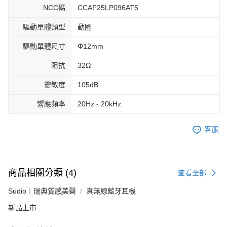
NCC碼
CCAF25LP096AT5
驅動單體類型
動圈
驅動單體尺寸
Φ12mm
阻抗
32Ω
靈敏度
105dB
響應頻率
20Hz - 20kHz
客服
商品相關分類 (4)
查看全部
Sudio｜瑞典質感美聲
真無線藍牙耳機
新品上市