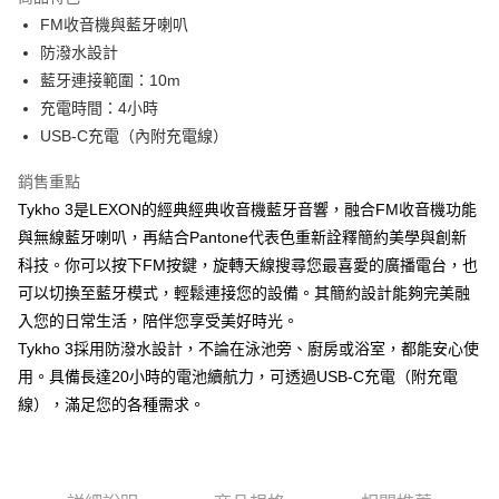
6 期 0 利率 每期
NT$398
21家銀行
合作金庫商業銀行
第一商業銀行
FM收音機與藍牙喇叭
華南商業銀行
彰化商業銀行
合作金庫商業銀行
第一商業銀行
LINE Pay
防潑水設計
上海商業儲蓄銀行
台北富邦商業銀行
華南商業銀行
彰化商業銀行
國泰世華商業銀行
兆豐國際商業銀行
藍牙連接範圍：10m
Apple Pay
上海商業儲蓄銀行
台北富邦商業銀行
臺灣中小企業銀行
台中商業銀行
充電時間：4小時
國泰世華商業銀行
兆豐國際商業銀行
匯豐（台灣）商業銀行
華泰商業銀行
ATM付款
臺灣中小企業銀行
台中商業銀行
USB-C充電（內附充電線）
聯邦商業銀行
遠東國際商業銀行
匯豐（台灣）商業銀行
華泰商業銀行
元大商業銀行
永豐商業銀行
銷售重點
聯邦商業銀行
遠東國際商業銀行
運送方式
玉山商業銀行
星展（台灣）商業銀行
元大商業銀行
永豐商業銀行
Tykho 3是LEXON的經典經典收音機藍牙音響，融合FM收音機功能
台新國際商業銀行
中國信託商業銀行
付款後全家取貨
玉山商業銀行
星展（台灣）商業銀行
與無線藍牙喇叭，再結合Pantone代表色重新詮釋簡約美學與創新
台灣樂天信用卡公司
每筆NT$80，滿NT$1,000(含以上)免運費
台新國際商業銀行
中國信託商業銀行
科技。你可以按下FM按鍵，旋轉天線搜尋您最喜愛的廣播電台，也
台灣樂天信用卡公司
付款後7-11取貨
可以切換至藍牙模式，輕鬆連接您的設備。其簡約設計能夠完美融
入您的日常生活，陪伴您享受美好時光。
每筆NT$80，滿NT$1,000(含以上)免運費
Tykho 3採用防潑水設計，不論在泳池旁、廚房或浴室，都能安心使
黑貓宅急便
用。具備長達20小時的電池續航力，可透過USB-C充電（附充電
每筆NT$120，滿NT$1,000(含以上)免運費
線），滿足您的各種需求。
黑貓宅配(離島)
每筆NT$250，滿NT$2,000(含以上)免運費