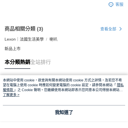
客服
商品相關分類 (3)
查看全部
Lexon｜法國生活美學
喇叭
新品上市
本分類熱銷
全站排行
本網站中使用 cookie，欲查詢有關本網站使用 cookie 方式之詳情，及若您不希
熱門標籤
望在電腦上使用 cookie 時應如何變更電腦的 cookie 設定，請參閱本網站「
隱私
權條款
」之 Cookie 聲明。您繼續使用本網站即表示您同意本公司得按本網站使
用條款之 Cookie 聲明使用 cookie。
了解更多 >
我知道了