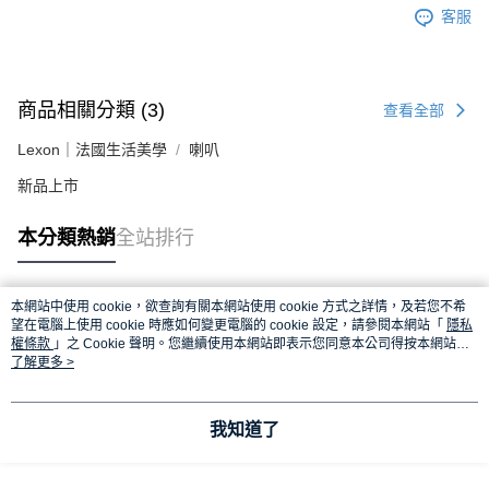
客服
商品相關分類 (3)
查看全部
Lexon｜法國生活美學
喇叭
新品上市
本分類熱銷
全站排行
本網站中使用 cookie，欲查詢有關本網站使用 cookie 方式之詳情，及若您不希
熱門標籤
望在電腦上使用 cookie 時應如何變更電腦的 cookie 設定，請參閱本網站「
隱私
權條款
」之 Cookie 聲明。您繼續使用本網站即表示您同意本公司得按本網站使
用條款之 Cookie 聲明使用 cookie。
了解更多 >
我知道了