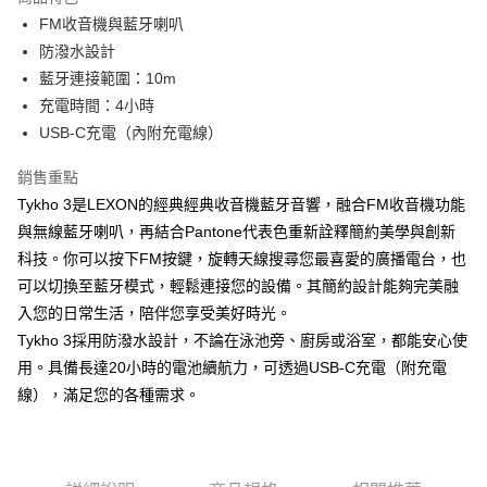
6 期 0 利率 每期
NT$398
21家銀行
合作金庫商業銀行
第一商業銀行
FM收音機與藍牙喇叭
華南商業銀行
彰化商業銀行
合作金庫商業銀行
第一商業銀行
LINE Pay
防潑水設計
上海商業儲蓄銀行
台北富邦商業銀行
華南商業銀行
彰化商業銀行
國泰世華商業銀行
兆豐國際商業銀行
藍牙連接範圍：10m
Apple Pay
上海商業儲蓄銀行
台北富邦商業銀行
臺灣中小企業銀行
台中商業銀行
充電時間：4小時
國泰世華商業銀行
兆豐國際商業銀行
匯豐（台灣）商業銀行
華泰商業銀行
ATM付款
臺灣中小企業銀行
台中商業銀行
USB-C充電（內附充電線）
聯邦商業銀行
遠東國際商業銀行
匯豐（台灣）商業銀行
華泰商業銀行
元大商業銀行
永豐商業銀行
銷售重點
聯邦商業銀行
遠東國際商業銀行
運送方式
玉山商業銀行
星展（台灣）商業銀行
元大商業銀行
永豐商業銀行
Tykho 3是LEXON的經典經典收音機藍牙音響，融合FM收音機功能
台新國際商業銀行
中國信託商業銀行
付款後全家取貨
玉山商業銀行
星展（台灣）商業銀行
與無線藍牙喇叭，再結合Pantone代表色重新詮釋簡約美學與創新
台灣樂天信用卡公司
每筆NT$80，滿NT$1,000(含以上)免運費
台新國際商業銀行
中國信託商業銀行
科技。你可以按下FM按鍵，旋轉天線搜尋您最喜愛的廣播電台，也
台灣樂天信用卡公司
付款後7-11取貨
可以切換至藍牙模式，輕鬆連接您的設備。其簡約設計能夠完美融
入您的日常生活，陪伴您享受美好時光。
每筆NT$80，滿NT$1,000(含以上)免運費
Tykho 3採用防潑水設計，不論在泳池旁、廚房或浴室，都能安心使
黑貓宅急便
用。具備長達20小時的電池續航力，可透過USB-C充電（附充電
每筆NT$120，滿NT$1,000(含以上)免運費
線），滿足您的各種需求。
黑貓宅配(離島)
每筆NT$250，滿NT$2,000(含以上)免運費