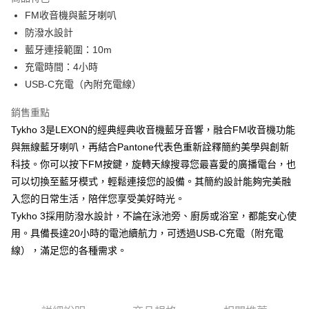
6 期 0 利率 每期
NT$398
21家銀行
合作金庫商業銀行
第一商業銀行
FM收音機與藍牙喇叭
華南商業銀行
彰化商業銀行
合作金庫商業銀行
第一商業銀行
LINE Pay
防潑水設計
上海商業儲蓄銀行
台北富邦商業銀行
華南商業銀行
彰化商業銀行
國泰世華商業銀行
兆豐國際商業銀行
藍牙連接範圍：10m
Apple Pay
上海商業儲蓄銀行
台北富邦商業銀行
臺灣中小企業銀行
台中商業銀行
充電時間：4小時
國泰世華商業銀行
兆豐國際商業銀行
匯豐（台灣）商業銀行
華泰商業銀行
ATM付款
臺灣中小企業銀行
台中商業銀行
USB-C充電（內附充電線）
聯邦商業銀行
遠東國際商業銀行
匯豐（台灣）商業銀行
華泰商業銀行
元大商業銀行
永豐商業銀行
銷售重點
聯邦商業銀行
遠東國際商業銀行
運送方式
玉山商業銀行
星展（台灣）商業銀行
元大商業銀行
永豐商業銀行
Tykho 3是LEXON的經典經典收音機藍牙音響，融合FM收音機功能
台新國際商業銀行
中國信託商業銀行
付款後全家取貨
玉山商業銀行
星展（台灣）商業銀行
與無線藍牙喇叭，再結合Pantone代表色重新詮釋簡約美學與創新
台灣樂天信用卡公司
每筆NT$80，滿NT$1,000(含以上)免運費
台新國際商業銀行
中國信託商業銀行
科技。你可以按下FM按鍵，旋轉天線搜尋您最喜愛的廣播電台，也
台灣樂天信用卡公司
付款後7-11取貨
可以切換至藍牙模式，輕鬆連接您的設備。其簡約設計能夠完美融
入您的日常生活，陪伴您享受美好時光。
每筆NT$80，滿NT$1,000(含以上)免運費
Tykho 3採用防潑水設計，不論在泳池旁、廚房或浴室，都能安心使
黑貓宅急便
用。具備長達20小時的電池續航力，可透過USB-C充電（附充電
每筆NT$120，滿NT$1,000(含以上)免運費
線），滿足您的各種需求。
黑貓宅配(離島)
每筆NT$250，滿NT$2,000(含以上)免運費