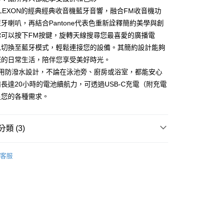
際商業銀行
中國信託商業銀行
業銀行
星展（台灣）商業銀行
 3是LEXON的經典經典收音機藍牙音響，融合FM收音機功
家取貨
天信用卡公司
際商業銀行
中國信託商業銀行
牙喇叭，再結合Pantone代表色重新詮釋簡約美學與創
0，滿NT$1,000(含以上)免運費
天信用卡公司
你可以按下FM按鍵，旋轉天線搜尋您最喜愛的廣播電
1取貨
以切換至藍牙模式，輕鬆連接您的設備。其簡約設計能夠
0，滿NT$1,000(含以上)免運費
您的日常生活，陪伴您享受美好時光。
 3採用防潑水設計，不論在泳池旁、廚房或浴室，都能安心
便
長達20小時的電池續航力，可透過USB-C充電（附充電
20，滿NT$1,000(含以上)免運費
足您的各種需求。
離島)
50，滿NT$2,000(含以上)免運費
類 (3)
市自取
｜法國生活美學
喇叭
20，滿NT$1,000(含以上)免運費
客服
喇叭
攜帶式藍牙音響