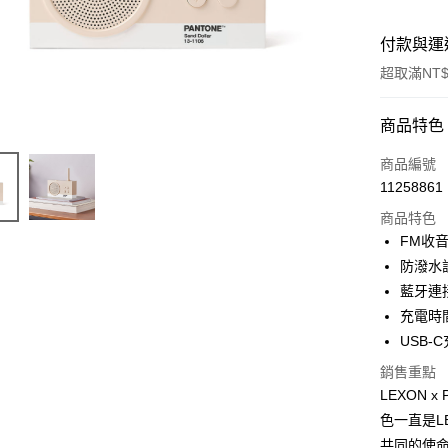
付款與運
超取滿NT$
付款方式
商品特色
信用卡一
商品編號
11258861
信用卡分
商品特色
3 期 
FM收
6 期 
合作金
防潑水
華南商
藍牙連
合作金
LINE Pay
上海商
華南商
充電時
國泰世
Apple Pay
上海商
USB
臺灣中
國泰世
匯豐（
ATM付款
銷售重點
臺灣中
聯邦商
LEXON
匯豐（
元大商
聯邦商
色一直是L
玉山商
運送方式
元大商
共同的使