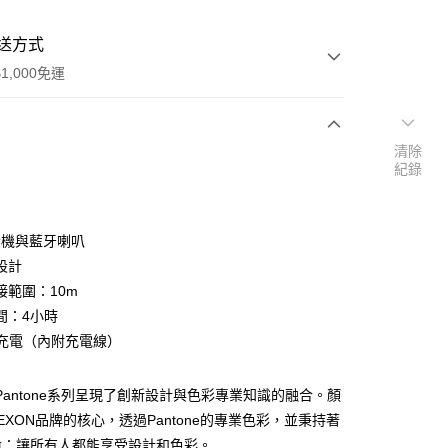
送方式
1,000免運
清除
次付款
紀錄
期付款
0 利率 每期
NT$896
21家銀行
音機與藍牙喇叭
0 利率 每期
NT$448
21家銀行
庫商業銀行
第一商業銀行
設計
業銀行
彰化商業銀行
接範圍：10m
庫商業銀行
第一商業銀行
業儲蓄銀行
台北富邦商業銀行
業銀行
彰化商業銀行
間：4小時
華商業銀行
兆豐國際商業銀行
業儲蓄銀行
台北富邦商業銀行
-C充電（內附充電線）
小企業銀行
台中商業銀行
華商業銀行
兆豐國際商業銀行
台灣）商業銀行
華泰商業銀行
小企業銀行
台中商業銀行
業銀行
遠東國際商業銀行
 x Pantone系列呈現了創新設計與色彩專業知識的融合。顏
台灣）商業銀行
華泰商業銀行
業銀行
永豐商業銀行
業銀行
遠東國際商業銀行
EXON品牌的核心，透過Pantone的專業色彩，並秉持著
業銀行
星展（台灣）商業銀行
業銀行
永豐商業銀行
命：讓所有人都能享受設計和色彩。