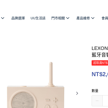
品牌選擇
UU生活誌
門市相關
產品維修
會
LEXON
藍牙音
超取滿NT$
NT$2,
數量