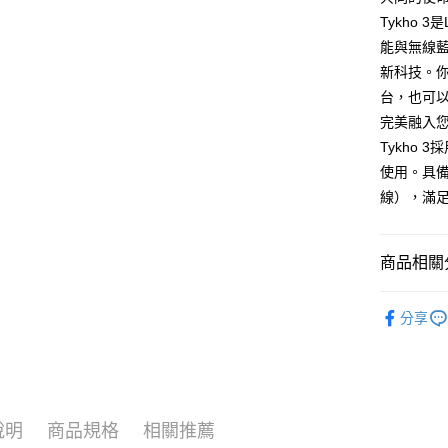
台新國
玉山商
Tykho
付款後全
台灣樂
台新國
能與無線藍
每筆NT$8
台灣樂
新科技。
付款後7-1
台，也可
每筆NT$8
完美融入
Tykho
黑貓宅急
使用。具備
每筆NT$1
線），滿
黑貓宅配(
每筆NT$2
商品相關分
付款後門
Lexon
每筆NT$1
分享
新品上市
► 音響／
說明
商品規格
相關推薦