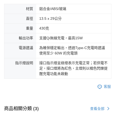
材質
鋁合金/ABS/玻璃
直徑
13.5 x 29公分
重量
430克
輸出功率
支援Qi無線充電，最高15W
電源建議
為確保穩定輸出，透過Type-C充電時建議
使用至少 60W 的充電頭
指示燈說明
接口指示燈呈綠燈表示充電正常；若供電不
足，接口燈將為紅色，主燈則以橘色閃爍提
醒充電功能未啟動
客服
商品相關分類 (3)
查看全部