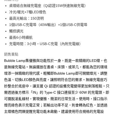
6 期 0 利率 每期
NT$598
21家銀行
合作金庫商業銀行
第一商業銀行
桌燈結合無線充電座（Qi認證15W快速無線充電）
華南商業銀行
彰化商業銀行
合作金庫商業銀行
第一商業銀行
LINE Pay
冷光/暖光+7種LED燈色
上海商業儲蓄銀行
台北富邦商業銀行
華南商業銀行
彰化商業銀行
國泰世華商業銀行
兆豐國際商業銀行
最高光輸出：150流明
Apple Pay
上海商業儲蓄銀行
台北富邦商業銀行
臺灣中小企業銀行
台中商業銀行
1個USB-C充電埠（40W輸出）+1個USB-C供電埠
國泰世華商業銀行
兆豐國際商業銀行
匯豐（台灣）商業銀行
華泰商業銀行
ATM付款
臺灣中小企業銀行
台中商業銀行
觸控調光
聯邦商業銀行
遠東國際商業銀行
匯豐（台灣）商業銀行
華泰商業銀行
最長6小時續航
元大商業銀行
永豐商業銀行
聯邦商業銀行
遠東國際商業銀行
運送方式
充電時間：3小時，USB-C充電（內附充電線）
玉山商業銀行
星展（台灣）商業銀行
元大商業銀行
永豐商業銀行
台新國際商業銀行
中國信託商業銀行
黑貓宅急便
玉山商業銀行
星展（台灣）商業銀行
銷售重點
台灣樂天信用卡公司
每筆NT$120，滿NT$1,000(含以上)免運費
台新國際商業銀行
中國信託商業銀行
Bubble Lamp集優雅與功能性於一身，既是一款精緻的LED燈，也
台灣樂天信用卡公司
黑貓宅配(離島)
是無線充電站。無論擺放在書桌、床頭、或茶几，都能為您的環境
增添一抹精緻的現代感。輕觸即Bubble Lamp即可開關燈光、調整
每筆NT$250，滿NT$2,000(含以上)免運費
色溫、切換LED顏色與亮度，讓照明符合您的需求。無線充電座巧
付款後門市自取
妙整合於底座中，讓支援 Qi 認證的設備充電變得更加俐落輕鬆。只
每筆NT$120，滿NT$1,000(含以上)免運費
需透過後方標示「IN」的 Type-C 接口連接至少 60W 的充電頭，即
可擺脫凌亂線材，實現優雅、簡潔的日常生活。使用時，接口指示
燈亮綠色表示充電正常；若輸出功率不足，則會轉為紅色，並透過
主燈橘色閃爍提醒充電功能未啟動。建議使用符合規格的充電設