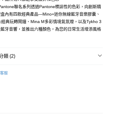
際商業銀行
中國信託商業銀行
業銀行
星展（台灣）商業銀行
x Pantone聯名系列透過Pantone標誌性的色彩，向創新精
便
天信用卡公司
際商業銀行
中國信託商業銀行
盒內有四款經典產品—Mino+迷你無線藍牙音樂膠囊、
20，滿NT$1,000(含以上)免運費
天信用卡公司
lassic經典玩轉鬧鐘、Mina M多彩情境氣氛燈，以及Tykho 3
離島)
機藍牙音響，並推出六種顏色，為您的日常生活增添風格
50，滿NT$2,000(含以上)免運費
市自取
20，滿NT$1,000(含以上)免運費
類 (2)
｜法國生活美學
禮盒專區
客服