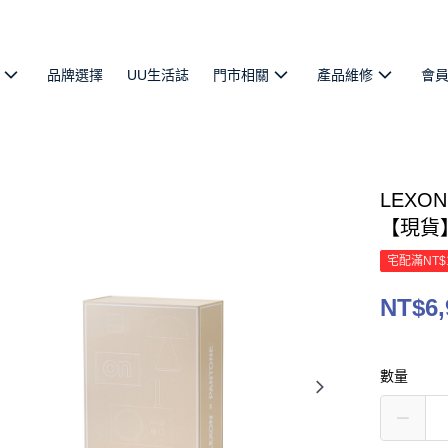
品牌選擇
UU生活誌
門市相關
產品維修
會
LEXO
【現貨
宅配滿NT$
NT$6,
數量