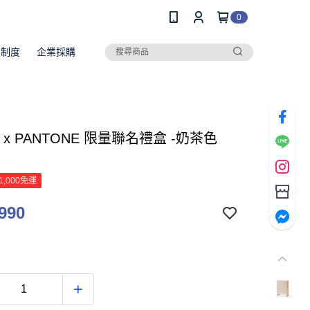
0
員制度
企業採購
N x PANTONE 限量聯名禮盒 -奶茶色
】
1,000免運
990