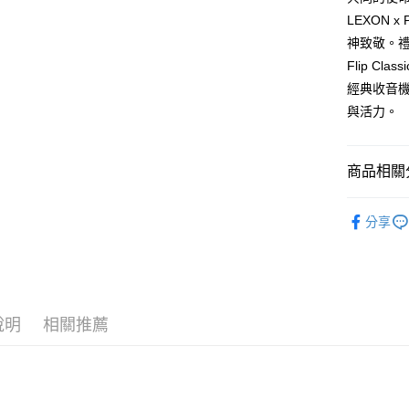
台新國
玉山商
LEXON 
黑貓宅急
台灣樂
台新國
神致敬。禮
每筆NT$1
台灣樂
Flip C
黑貓宅配(
經典收音
每筆NT$2
與活力。
付款後門
每筆NT$1
商品相關分
Lexon
分享
新品上市
說明
相關推薦