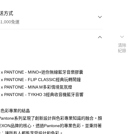
送方式
1,000免運
清除
次付款
紀錄
期付款
0 利率 每期
NT$2,330
21家銀行
N x PANTONE - MINO+迷你無線藍牙音樂膠囊
0 利率 每期
NT$1,165
21家銀行
庫商業銀行
第一商業銀行
 x PANTONE - FLIP CLASSIC經典玩轉鬧鐘
業銀行
彰化商業銀行
 x PANTONE - MINA M多彩情境氣氛燈
庫商業銀行
第一商業銀行
業儲蓄銀行
台北富邦商業銀行
業銀行
彰化商業銀行
N x PANTONE - TYKHO 3經典收音機藍牙音響
華商業銀行
兆豐國際商業銀行
業儲蓄銀行
台北富邦商業銀行
小企業銀行
台中商業銀行
華商業銀行
兆豐國際商業銀行
台灣）商業銀行
華泰商業銀行
與色彩專業的結晶
小企業銀行
台中商業銀行
業銀行
遠東國際商業銀行
 x Pantone系列呈現了創新設計與色彩專業知識的融合。顏
台灣）商業銀行
華泰商業銀行
業銀行
永豐商業銀行
業銀行
遠東國際商業銀行
EXON品牌的核心，透過Pantone的專業色彩，並秉持著
業銀行
星展（台灣）商業銀行
業銀行
永豐商業銀行
命：讓所有人都能享受設計和色彩。