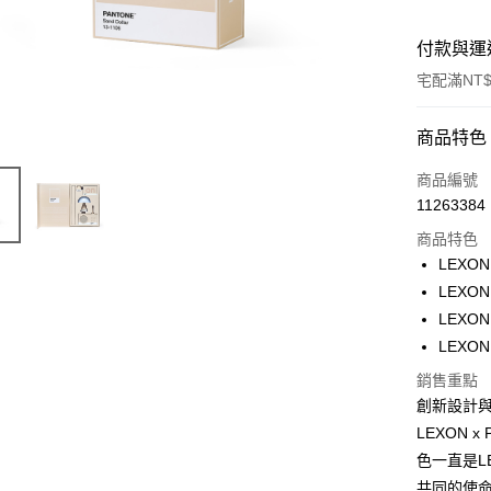
付款與運
宅配滿NT$
付款方式
商品特色
信用卡一
商品編號
11263384
信用卡分
商品特色
3 期 
LEXO
6 期 
合作金
LEXON
華南商
LEXON
合作金
LINE Pay
上海商
華南商
LEXO
國泰世
Apple Pay
上海商
銷售重點
臺灣中
國泰世
匯豐（
創新設計
ATM付款
臺灣中
聯邦商
LEXON
匯豐（
元大商
聯邦商
色一直是L
玉山商
運送方式
元大商
共同的使