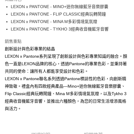
6 期 0 利率 每期
NT$1,165
21家銀行
合作金庫商業銀行
第一商業銀行
LEXON x PANTONE - MINO+迷你無線藍牙音樂膠囊
華南商業銀行
彰化商業銀行
合作金庫商業銀行
第一商業銀行
LINE Pay
LEXON x PANTONE - FLIP CLASSIC經典玩轉鬧鐘
上海商業儲蓄銀行
台北富邦商業銀行
華南商業銀行
彰化商業銀行
國泰世華商業銀行
兆豐國際商業銀行
LEXON x PANTONE - MINA M多彩情境氣氛燈
Apple Pay
上海商業儲蓄銀行
台北富邦商業銀行
臺灣中小企業銀行
台中商業銀行
LEXON x PANTONE - TYKHO 3經典收音機藍牙音響
國泰世華商業銀行
兆豐國際商業銀行
匯豐（台灣）商業銀行
華泰商業銀行
ATM付款
臺灣中小企業銀行
台中商業銀行
聯邦商業銀行
遠東國際商業銀行
銷售重點
匯豐（台灣）商業銀行
華泰商業銀行
元大商業銀行
永豐商業銀行
創新設計與色彩專業的結晶
聯邦商業銀行
遠東國際商業銀行
運送方式
玉山商業銀行
星展（台灣）商業銀行
元大商業銀行
永豐商業銀行
LEXON x Pantone系列呈現了創新設計與色彩專業知識的融合。顏
台新國際商業銀行
中國信託商業銀行
黑貓宅急便
玉山商業銀行
星展（台灣）商業銀行
色一直是LEXON品牌的核心，透過Pantone的專業色彩，並秉持著
台灣樂天信用卡公司
每筆NT$120，滿NT$1,000(含以上)免運費
台新國際商業銀行
中國信託商業銀行
共同的使命：讓所有人都能享受設計和色彩。
台灣樂天信用卡公司
黑貓宅配(離島)
LEXON x Pantone聯名系列透過Pantone標誌性的色彩，向創新精
神致敬。禮盒內有四款經典產品—Mino+迷你無線藍牙音樂膠囊、
每筆NT$250，滿NT$2,000(含以上)免運費
Flip Classic經典玩轉鬧鐘、Mina M多彩情境氣氛燈，以及Tykho 3
付款後門市自取
經典收音機藍牙音響，並推出六種顏色，為您的日常生活增添風格
每筆NT$120，滿NT$1,000(含以上)免運費
與活力。