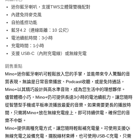
6 期 0 利率 每期
NT$165
21家銀行
合作金庫商業銀行
第一商業銀行
迷你藍牙喇叭，支援TWS立體聲雙機配對
華南商業銀行
彰化商業銀行
合作金庫商業銀行
第一商業銀行
LINE Pay
內建免持麥克風
上海商業儲蓄銀行
台北富邦商業銀行
華南商業銀行
彰化商業銀行
國泰世華商業銀行
兆豐國際商業銀行
自拍遙控功能
Apple Pay
上海商業儲蓄銀行
台北富邦商業銀行
臺灣中小企業銀行
台中商業銀行
藍牙4.2（連線距離：10 公尺）
國泰世華商業銀行
兆豐國際商業銀行
匯豐（台灣）商業銀行
華泰商業銀行
ATM付款
臺灣中小企業銀行
台中商業銀行
電池續航時間：3小時
聯邦商業銀行
遠東國際商業銀行
匯豐（台灣）商業銀行
華泰商業銀行
充電時間：1小時
元大商業銀行
永豐商業銀行
聯邦商業銀行
遠東國際商業銀行
運送方式
支援 USB-C（內附充電線）或無線充電
玉山商業銀行
星展（台灣）商業銀行
元大商業銀行
永豐商業銀行
台新國際商業銀行
中國信託商業銀行
付款後全家取貨
玉山商業銀行
星展（台灣）商業銀行
銷售重點
台灣樂天信用卡公司
每筆NT$80，滿NT$1,000(含以上)免運費
台新國際商業銀行
中國信託商業銀行
Mino+迷你藍牙喇叭可輕鬆放入您的手掌，並能帶來令人驚豔的音
台灣樂天信用卡公司
付款後7-11取貨
質表現。無論是日常音樂播放、Podcast收聽，或是免持通話，
Mino+以其精巧設計與高水準音效，成為您生活中的理想夥伴。
每筆NT$80，滿NT$1,000(含以上)免運費
儘管體積小巧，Mino+仍可提供長達3小時的電池續航力，讓您隨時
黑貓宅急便
從智慧型手機或平板串流播放最愛的音樂。如果需要更長的播放時
每筆NT$120，滿NT$1,000(含以上)免運費
間，只需將Mino+放在無線充電座上，即可持續供電，確保您的音
樂不中斷。
黑貓宅配(離島)
Mino+提供兩種充電方式，讓您隨時輕鬆補充電量。可使用支援Qi
每筆NT$250，滿NT$2,000(含以上)免運費
無線充電之設備充電，擺脫線材束縛，也可使用USB-C充電，只需