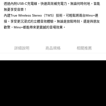
付款後門市自取
透過內附USB-C充電線，快速高效補充電力。無論何時何地，皆能
每筆NT$120，滿NT$1,000(含以上)免運費
無憂享受音樂！
內建True Wireless Stereo（TWS）技術，可輕鬆將兩台Mino+連
接，享受更沉浸式的立體音效體驗。無論是放鬆時刻，還是與朋友
歡聚，Mino+都能帶來更震撼的音場效果。
詳細說明
商品規格
相關推薦