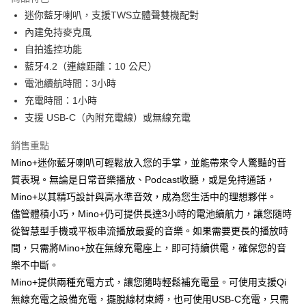
6 期 0 利率 每期
NT$165
21家銀行
合作金庫商業銀行
第一商業銀行
迷你藍牙喇叭，支援TWS立體聲雙機配對
華南商業銀行
彰化商業銀行
合作金庫商業銀行
第一商業銀行
LINE Pay
內建免持麥克風
上海商業儲蓄銀行
台北富邦商業銀行
華南商業銀行
彰化商業銀行
國泰世華商業銀行
兆豐國際商業銀行
自拍遙控功能
Apple Pay
上海商業儲蓄銀行
台北富邦商業銀行
臺灣中小企業銀行
台中商業銀行
藍牙4.2（連線距離：10 公尺）
國泰世華商業銀行
兆豐國際商業銀行
匯豐（台灣）商業銀行
華泰商業銀行
ATM付款
臺灣中小企業銀行
台中商業銀行
電池續航時間：3小時
聯邦商業銀行
遠東國際商業銀行
匯豐（台灣）商業銀行
華泰商業銀行
充電時間：1小時
元大商業銀行
永豐商業銀行
聯邦商業銀行
遠東國際商業銀行
運送方式
支援 USB-C（內附充電線）或無線充電
玉山商業銀行
星展（台灣）商業銀行
元大商業銀行
永豐商業銀行
台新國際商業銀行
中國信託商業銀行
付款後全家取貨
玉山商業銀行
星展（台灣）商業銀行
銷售重點
台灣樂天信用卡公司
每筆NT$80，滿NT$1,000(含以上)免運費
台新國際商業銀行
中國信託商業銀行
Mino+迷你藍牙喇叭可輕鬆放入您的手掌，並能帶來令人驚豔的音
台灣樂天信用卡公司
付款後7-11取貨
質表現。無論是日常音樂播放、Podcast收聽，或是免持通話，
Mino+以其精巧設計與高水準音效，成為您生活中的理想夥伴。
每筆NT$80，滿NT$1,000(含以上)免運費
儘管體積小巧，Mino+仍可提供長達3小時的電池續航力，讓您隨時
黑貓宅急便
從智慧型手機或平板串流播放最愛的音樂。如果需要更長的播放時
每筆NT$120，滿NT$1,000(含以上)免運費
間，只需將Mino+放在無線充電座上，即可持續供電，確保您的音
樂不中斷。
黑貓宅配(離島)
Mino+提供兩種充電方式，讓您隨時輕鬆補充電量。可使用支援Qi
每筆NT$250，滿NT$2,000(含以上)免運費
無線充電之設備充電，擺脫線材束縛，也可使用USB-C充電，只需