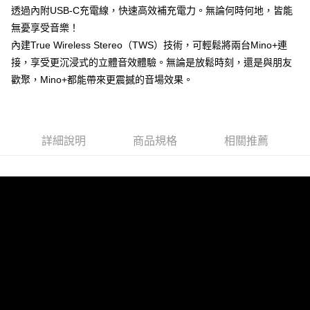
付款後門市自取
透過內附USB-C充電線，快速高效補充電力。無論何時何地，皆能
每筆NT$120，滿NT$1,000(含以上)免運費
無憂享受音樂！
內建True Wireless Stereo（TWS）技術，可輕鬆將兩台Mino+連
接，享受更沉浸式的立體音效體驗。無論是放鬆時刻，還是與朋友
歡聚，Mino+都能帶來更震撼的音場效果。
詳細說明
商品規格
相關推薦